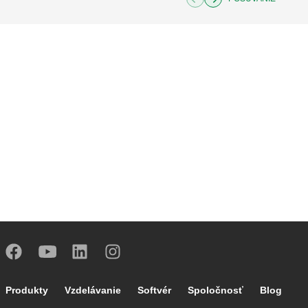
Footer main navigation
Produkty
Vzdelávanie
Softvér
Spoločnosť
Blog