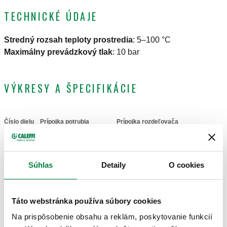
TECHNICKÉ ÚDAJE
Stredný rozsah teploty prostredia
:
5–100 °C
Maximálny prevádzkový tlak
:
10 bar
VÝKRESY A ŠPECIFIKÁCIE
Číslo dielu
Prípojka potrubia
Prípojka rozdeľovača
Actions
G 1" (ISO 228-1) F
G 1" A (ISO 228-1) M
391066
Súhlas
Detaily
O cookies
Coll
spojka
spojka
2D výkresy
Táto webstránka používa súbory cookies
Na prispôsobenie obsahu a reklám, poskytovanie funkcií