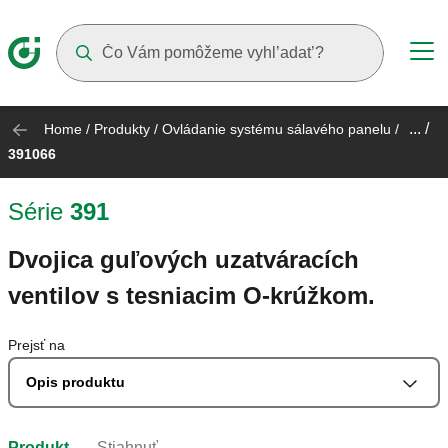
Suggestions will appear as you type
... /
Home
/
Produkty
/
Ovládanie systému sálavého panelu
/
391066
Série
391
Dvojica guľových uzatváracích
ventilov s tesniacim O-krúžkom.
Prejsť na
Opis produktu
Produkt
Stiahnuť