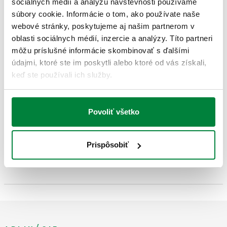
sociálnych médií a analýzu návštevnosti používame
DWG
DXF
PDF
súbory cookie. Informácie o tom, ako používate naše
3D modely
webové stránky, poskytujeme aj našim partnerom v
oblasti sociálnych médií, inzercie a analýzy. Títo partneri
môžu príslušné informácie skombinovať s ďalšími
IGS
STP
údajmi, ktoré ste im poskytli alebo ktoré od vás získali,
keď ste používali ich služby.
Text ponuky
Zobraziť
Skopírovať
Povoliť všetko
CALEFFI, 391066. Dvojica guľových uzatváracích ventilov s
tesniacim O-krúžkom. Prípojka potrubia: G 1" (ISO 228-1) F,
SCIP code
Prispôsobiť
Zobraziť
45eb27b5-ef36-420e-b733-
spojka. Prípojka rozdeľovača: G 1" A (ISO 228-1) M, spojka.
Skopírovať
0837c450293c
Maximálny prevádzkový tlak: 10 bar. Stredný rozsah teploty
prostredia: 5–100 °C.