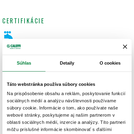
CERTIFIKÁCIE
Súhlas
Detaily
O cookies
VÝKRESY A ŠPECIFIKÁCIE
Táto webstránka používa súbory cookies
Číslo dielu
Objem
Actions
Na prispôsobenie obsahu a reklám, poskytovanie funkcií
sociálnych médií a analýzu návštevnosti používame
súbory cookie. Informácie o tom, ako používate naše
570915
0,4 l
Coll
webové stránky, poskytujeme aj našim partnerom v
oblasti sociálnych médií, inzercie a analýzy. Títo partneri
3D modely
môžu príslušné informácie skombinovať s ďalšími