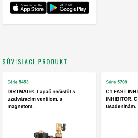
SÚVISIACI PRODUKT
Série
5453
Série
5709
DIRTMAG®, Lapač nečistôt s
C1 FAST INH
uzatváracím ventilom, s
INHIBITOR. Ch
magnetom.
usadeninám.