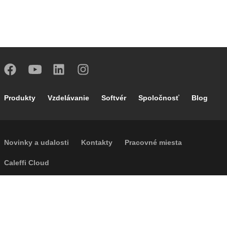
Footer main navigation
Produkty
Vzdelávanie
Softvér
Spoločnosť
Blog
Footer secondary navigation
Novinky a udalosti
Kontakty
Pracovné miesta
Caleffi Cloud
Footer menu
Informácie o spoločnosti
Cookies
Autorské práva
Odvolanie
Súkromie
Accessibility