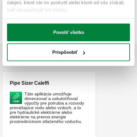
údajmi, ktoré ste im poskytli alebo ktoré od vás získali,
keď ste používali ich služby.
Text ponuky
Zobraziť
Skopírovať
CALEFFI, 570915, C3 FAST CLEANER. C3 FAST
Povoliť všetko
CLEANER. Odstraňuje špinu, vodný kameň a nečistoty.
Objem: 0,4 l.
Prispôsobiť
APLIKÁCIE
Pipe Sizer Caleffi
Táto aplikácia umožňuje
dimenzovať a uskutočňovať
výpočty pre potrubia a rozvody
prenášajúce vodu alebo vzduch, a to
pre hydraulické elektrárne alebo
elektrárne na prenos energie
prostredníctvom stlačeného vzduchu.