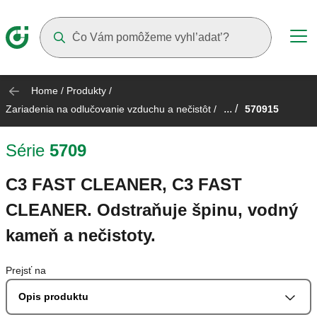
Suggestions will appear as you type
Home
/
Produkty
/
... /
Zariadenia na odlučovanie vzduchu a nečistôt
/
570915
Série
5709
C3 FAST CLEANER, C3 FAST
CLEANER. Odstraňuje špinu, vodný
kameň a nečistoty.
Prejsť na
Opis produktu