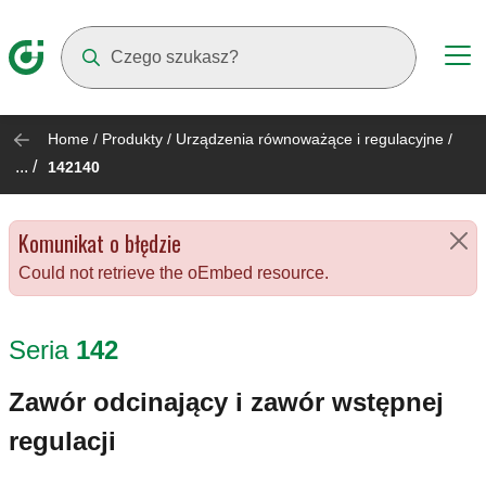
Suggestions will appear as you type
Home
/
Produkty
/
Urządzenia równoważące i regulacyjne
/
... /
142140
Komunikat o błędzie
Could not retrieve the oEmbed resource.
Seria
142
Zawór odcinający i zawór wstępnej
regulacji