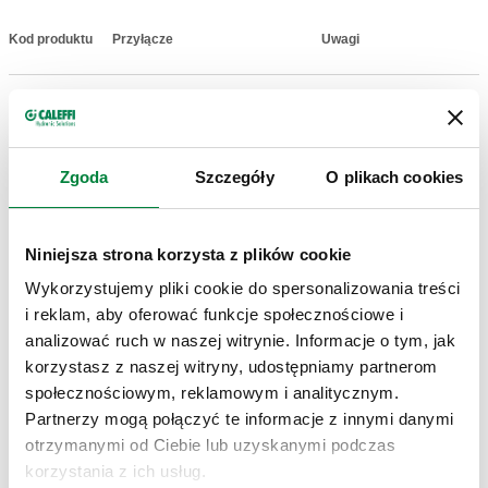
Kod produktu
Przyłącze
Uwagi
Actions
142140
G 1/2" (ISO 228-1) GW
-
Coll
Zgoda
Szczegóły
O plikach cookies
Rysunki 2D
DWG
DXF
Niniejsza strona korzysta z plików cookie
Wykorzystujemy pliki cookie do spersonalizowania treści
Modele 3D
i reklam, aby oferować funkcje społecznościowe i
analizować ruch w naszej witrynie. Informacje o tym, jak
BIM
korzystasz z naszej witryny, udostępniamy partnerom
społecznościowym, reklamowym i analitycznym.
Partnerzy mogą połączyć te informacje z innymi danymi
otrzymanymi od Ciebie lub uzyskanymi podczas
Specyfikacja techniczna
Pokaż
Skopiuj
korzystania z ich usług.