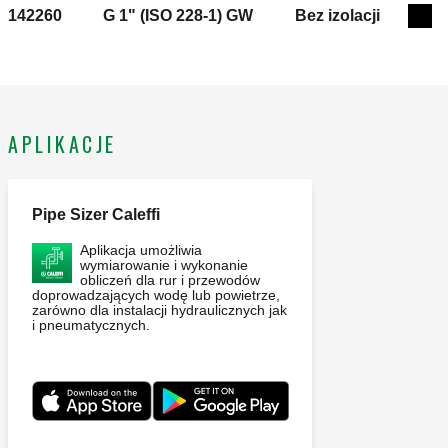
142260
G 1" (ISO 228-1) GW
Bez izolacji
Exp
APLIKACJE
Pipe Sizer Caleffi
Aplikacja umożliwia
wymiarowanie i wykonanie
obliczeń dla rur i przewodów
doprowadzających wodę lub powietrze,
zarówno dla instalacji hydraulicznych jak
i pneumatycznych.