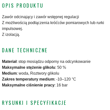
OPIS PRODUKTU
Zawór odcinający i zawór wstępnej regulacji
Z możliwością podłączenia króćców pomiarowych lub rurki
impulsowej.
Z izolacją.
DANE TECHNICZNE
Materiał
:
stop mosiądzu odporny na odcynkowanie
Maksymalne stężenie glikolu
:
50 %
Medium
:
woda, Roztwory glikolu
Zakres temperatury medium
:
-10–120 °C
Maksymalne ciśnienie pracy
:
16 bar
RYSUNKI I SPECYFIKACJE