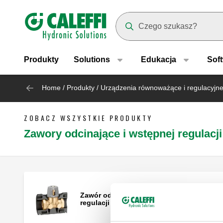
Header main navigation
Suggestions will appear as yo
Produkty
Solutions
Edukacja
Sof
Home
/
Produkty
/
Urządzenia równoważące i regulacyjn
ZOBACZ WSZYSTKIE PRODUKTY
Zawory odcinające i wstępnej regulacji
Zawór odcinający i zawór wstępnej
regulacji