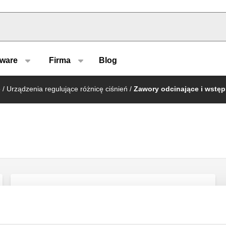
u type
tware
Firma
Blog
e
/
Urządzenia regulujące różnicę ciśnień
/
Zawory odcinające i wstępn
Zawór odcinający i zawór wstępnej
regulacji