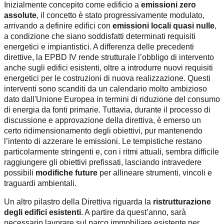
Inizialmente concepito come edificio a
emissioni zero
assolute
, il concetto è stato progressivamente modulato,
arrivando a definire edifici con
emissioni locali quasi nulle
,
a condizione che siano soddisfatti determinati requisiti
energetici e impiantistici. A differenza delle precedenti
direttive, la EPBD IV rende strutturale l’obbligo di intervento
anche sugli edifici esistenti, oltre a introdurre nuovi requisiti
energetici per le costruzioni di nuova realizzazione. Questi
interventi sono scanditi da un calendario molto ambizioso
dato dall'Unione Europea in termini di riduzione del consumo
di energia da fonti primarie. Tuttavia, durante il processo di
discussione e approvazione della direttiva, è emerso un
certo ridimensionamento degli obiettivi, pur mantenendo
l’intento di azzerare le emissioni. Le tempistiche restano
particolarmente stringenti e, con i ritmi attuali, sembra difficile
raggiungere gli obiettivi prefissati, lasciando intravedere
possibili
modifiche future
per allineare strumenti, vincoli e
traguardi ambientali.
Un altro pilastro della Direttiva riguarda la
ristrutturazione
degli edifici esistenti
. A partire da quest’anno, sarà
necessario lavorare sul parco immobiliare esistente per