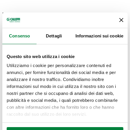
Uno degli aspetti chiave della nuova direttiva EPBD IV
riguarda il coinvolgimento attivo e responsabile dei
professionisti del settore edilizio e impiantistico, chiamati a
svolgere un ruolo centrale nella
transizione energetica
Consenso
Dettagli
Informazioni sui cookie
degli edifici
. In un contesto normativo in rapido
cambiamento, caratterizzato da obiettivi sempre più
ambiziosi e da strumenti tecnici evoluti, il contributo di
Questo sito web utilizza i cookie
progettisti, installatori, energy manager e tecnici specializzati
diventa determinante per il successo delle politiche europee.
Utilizziamo i cookie per personalizzare contenuti ed
annunci, per fornire funzionalità dei social media e per
analizzare il nostro traffico. Condividiamo inoltre
informazioni sul modo in cui utilizza il nostro sito con i
nostri partner che si occupano di analisi dei dati web,
pubblicità e social media, i quali potrebbero combinarle
con altre informazioni che ha fornito loro o che hanno
raccolto dal suo utilizzo dei loro servizi.