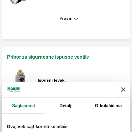
Proširi
Sigurnosni ispusni ventil.
Sigurnosni rasteretni ventil, ženski
priključci.
Pribor za sigurnosne ispusne ventile
Ispusni levak.
Sigurnosni rasteretni ventil, ženski
priključci.
Saglasnost
Detalji
O kolačićima
Posebno oblikovan ispusni levak.
Sigurnosni rasteretni ventil, muški - ženski
priključci.
Ovaj veb sajt koristi kolačiće