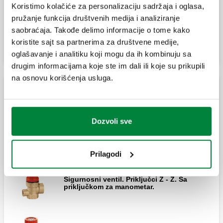
Koristimo kolačiće za personalizaciju sadržaja i oglasa,
Ispusni podesivi levak.
pružanje funkcija društvenih medija i analiziranje
EST, Sigurnosni ventil.
saobraćaja. Takođe delimo informacije o tome kako
koristite sajt sa partnerima za društvene medije,
oglašavanje i analitiku koji mogu da ih kombinuju sa
drugim informacijama koje ste im dali ili koje su prikupili
EST , Sigurnosni ventil.
na osnovu korišćenja usluga.
Sigurnosni ispusni ventili NF
Dozvoli sve
Sigurnosni ispusni ventil.
Prilagodi
Sigurnosni ventil. Priključci Ž - Ž. Sa
priključkom za manometar.