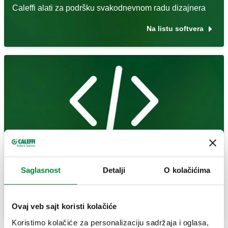
Caleffi alati za podršku svakodnevnom radu dizajnera
Na listu softvera
Edukacija
Svi edukativni sadržaji Caleffi za sveobuhvatni pristup
svim temama u oblasti klimatizacije, grejanja i hlađenja
Saglasnost
Detalji
O kolačićima
(KGH)
Više o tome
Ovaj veb sajt koristi kolačiće
Koristimo kolačiće za personalizaciju sadržaja i oglasa,