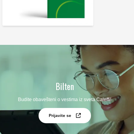
Bilten
Budite obavešteni o vestima iz sveta Caleffi!
Prijavite se