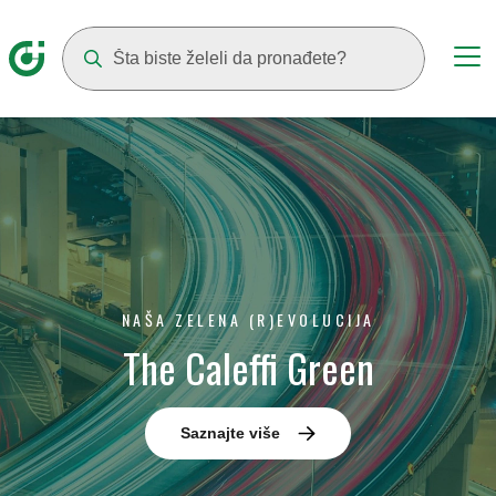
Suggestions will appear as you type
NAŠA ZELENA (R)EVOLUCIJA
The Caleffi Green
Saznajte više