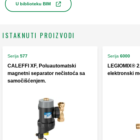
U biblioteku BIM
ISTAKNUTI PROIZVODI
Serija
577
Serija
6000
CALEFFI XF, Poluautomatski
LEGIOMIX® 2.0
magnetni separator nečistoća sa
elektronski me
samočišćenjem.