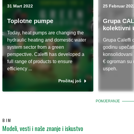
31 Mart 2022
25 Februar 202
Toplotne pumpe
Grupa CAL
kolektivni
Today, heat pumps are changing the
hydraulic heating and domestic water
Grupa Caleffi 
system sector from a green
godinu upečatl
perspective. Caleffi has developed a
konsolidovani 
full range of products to ensure
€ ogroman su 
efficiency ...
uspeh.
Pročitaj još
POMJERANJE
BIM
Modeli, vesti i naše znanje i iskustvo