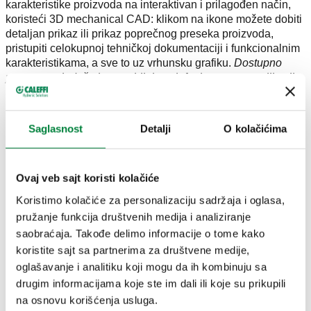
karakteristike proizvoda na interaktivan i prilagođen način,
koristeći 3D mechanical CAD: klikom na ikone možete dobiti
detaljan prikaz ili prikaz poprečnog preseka proizvoda,
pristupiti celokupnoj tehničkoj dokumentaciji i funkcionalnim
karakteristikama, a sve to uz vrhunsku grafiku.
Dostupno
putem pregledača i na mobilnim telefonima putem aplikacije
SHOWin3D.
Otkrijte karakteristike
Saglasnost
Detalji
O kolačićima
termostatskog mešnog ventila za
kontrolu temperature vode na
Ovaj veb sajt koristi kolačiće
mestu upotrebe serije 5213
Koristimo kolačiće za personalizaciju sadržaja i oglasa,
pružanje funkcija društvenih medija i analiziranje
saobraćaja. Takođe delimo informacije o tome kako
koristite sajt sa partnerima za društvene medije,
oglašavanje i analitiku koji mogu da ih kombinuju sa
drugim informacijama koje ste im dali ili koje su prikupili
na osnovu korišćenja usluga.