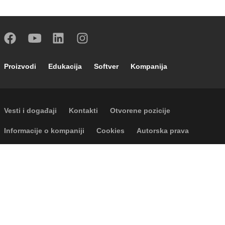
Footer main navigation
Proizvodi
Edukacija
Softver
Kompanija
Footer secondary navigation
Vesti i događaji
Kontakti
Otvorene pozicije
Footer menu
Informacije o kompaniji
Cookies
Autorska prava
Odricanje odgovornosti
Privatnost
P.I. IT04104030962 - © 1961 - 2026
Caleffi S.p.a. | Sva prava zadržana