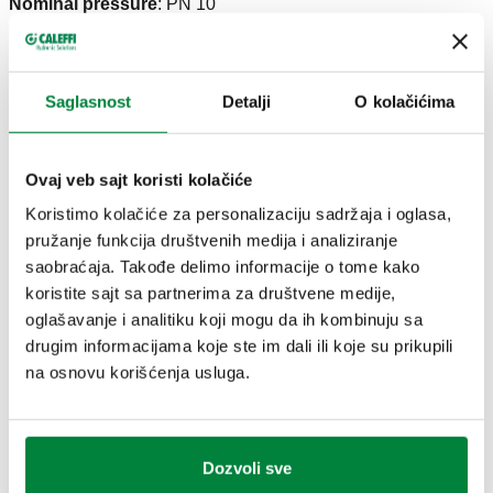
Nominal pressure
:
PN 10
Maximum discharge rating
:
100 kW
Medium temperature range
:
5–110 °C
Saglasnost
Detalji
O kolačićima
CERTIFIKATI
Ovaj veb sajt koristi kolačiće
Koristimo kolačiće za personalizaciju sadržaja i oglasa,
pružanje funkcija društvenih medija i analiziranje
saobraćaja. Takođe delimo informacije o tome kako
CRTEŽI I SPECIFIKACIJE
koristite sajt sa partnerima za društvene medije,
oglašavanje i analitiku koji mogu da ih kombinuju sa
drugim informacijama koje ste im dali ili koje su prikupili
Broj dela
Priključak
Postavka
Actions
na osnovu korišćenja usluga.
311431
G 1/2" (ISO 228-1) F
3 bar
Coll
Dozvoli sve