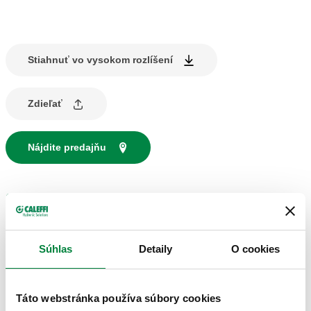
Stiahnuť vo vysokom rozlíšení
Zdieľať
Nájdite predajňu
OPIS PRODUKTU
Teplomer pre chladiace systémy.
Súhlas
Detaily
O cookies
TECHNICKÉ ÚDAJE
Táto webstránka používa súbory cookies
Stredný rozsah teploty prostredia
:
-30–50 °C