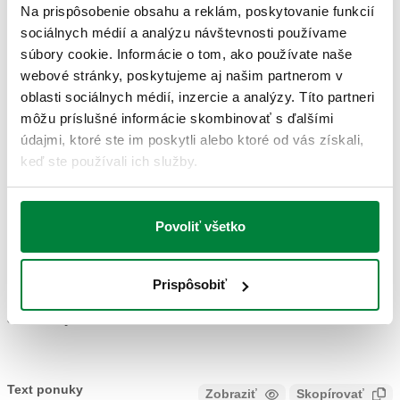
Na prispôsobenie obsahu a reklám, poskytovanie funkcií
Ø
:
80 mm
sociálnych médií a analýzu návštevnosti používame
Trieda presnosti
:
Merač teploty UNI 2
súbory cookie. Informácie o tom, ako používate naše
Stupnica merača teploty
:
-30–50 °C
webové stránky, poskytujeme aj našim partnerom v
oblasti sociálnych médií, inzercie a analýzy. Títo partneri
môžu príslušné informácie skombinovať s ďalšími
VÝKRESY A ŠPECIFIKÁCIE
údajmi, ktoré ste im poskytli alebo ktoré od vás získali,
keď ste používali ich služby.
Číslo dielu
Prípojka
Dĺžka vrecka
Actions
Povoliť všetko
G 1/2" A (ISO 228-1) M
687110
100 mm
Coll
radiálna prípojka
Prispôsobiť
3D modely
Text ponuky
Zobraziť
Skopírovať