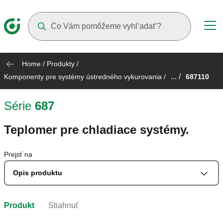
Suggestions will appear as you type
Home
/
Produkty
/
... /
Komponenty pre systémy ústredného vykurovania
/
687110
Série
687
Teplomer pre chladiace systémy.
Prejsť na
Opis produktu
Produkt
Stiahnuť