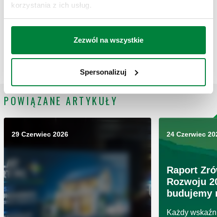
korzystania z ich usług.
Karta techniczna - Dirtmagslim®
Zezwól na wszystkie
Spersonalizuj
POWIĄZANE ARTYKUŁY
29 Czerwiec 2026
24 Czerwiec 20
Raport Zr
Rozwoju 20
budujemy 
Każdy wskaźni