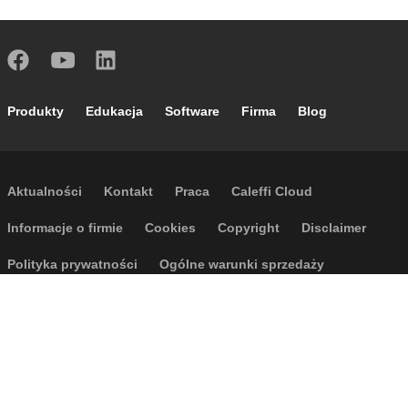
Footer main navigation
Produkty
Edukacja
Software
Firma
Blog
Footer secondary navigation
Aktualności
Kontakt
Praca
Caleffi Cloud
Footer menu
Informacje o firmie
Cookies
Copyright
Disclaimer
Polityka prywatności
Ogólne warunki sprzedaży
Dostępność
Regulamin wyjazdów
P.I. IT04104030962 - © 1961 - 2026
Caleffi S.p.a. | Wszelkie prawa
zastrzeżone