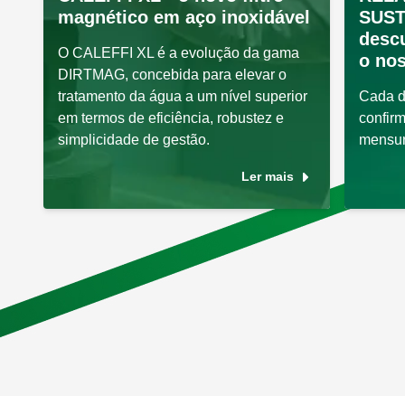
magnético em aço inoxidável
SUST
desc
O CALEFFI XL é a evolução da gama
o nos
DIRTMAG, concebida para elevar o
tratamento da água a um nível superior
Cada d
em termos de eficiência, robustez e
confir
simplicidade de gestão.
mensur
Ler mais