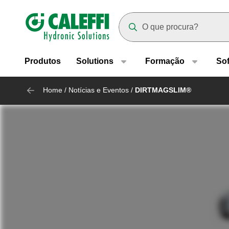
Header main navigation
Suggestions will appear as yo
Produtos
Solutions
Formação
So
Home
/
Notícias e Eventos
/
DIRTMAGSLIM®