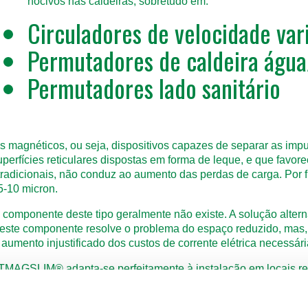
nocivos nas caldeiras, sobretudo em:
Circuladores de velocidade var
Permutadores de caldeira águ
Permutadores lado sanitário
s magnéticos, ou seja, dispositivos capazes de separar as impur
perfícies reticulares dispostas em forma de leque, e que favor
 tradicionais, não conduz ao aumento das perdas de carga. Por f
5-10 micron.
m componente deste tipo geralmente não existe. A solução altern
to, este componente resolve o problema do espaço reduzido, ma
umento injustificado dos custos de corrente elétrica necessári
MAGSLIM® adapta-se perfeitamente à instalação em locais re
raro nas reabilitações, mas típico das novas instalações - as 