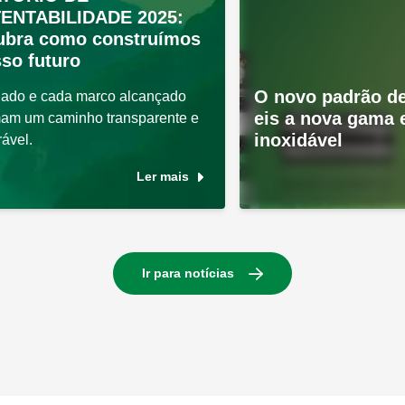
ENTABILIDADE 2025:
ubra como construímos
so futuro
O novo padrão de
ado e cada marco alcançado
eis a nova gama
mam um caminho transparente e
inoxidável
ável.
Ler mais
Ir para notícias