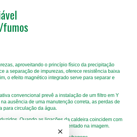
iável
a/fumos
ezas, aproveitando o princípio físico da precipitação
ece a separação de impurezas, oferece resistência baixa
im, o efeito magnético integrado serve para separar e
ativa convencional prevê a instalação de um filtro em Y
s, na ausência de uma manutenção correta, as perdas de
a para circulação da água.
duzidos. Quando as ligações da caldeira coincidem com
mesmas são feitas do modo representado na imagem.