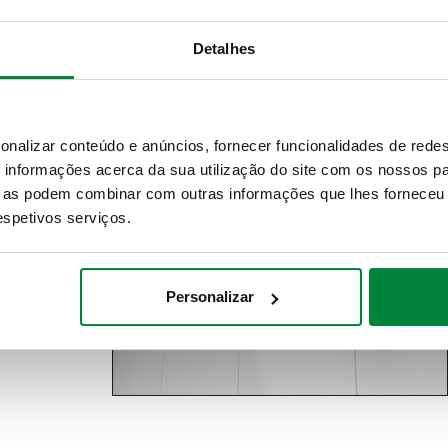
 a configuração das ligações será seguramente diferente: as li
 DIRTMAGSLIM® garante uma instalação otimizada.
Detalhes
onalizar conteúdo e anúncios, fornecer funcionalidades de redes
informações acerca da sua utilização do site com os nossos pa
ue as podem combinar com outras informações que lhes forneceu 
respetivos serviços.
Personalizar