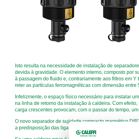
Isto resulta na necessidade de instalação de separadore
devida à gravidade. O elemento interno, composto por su
à passagem do fluido e, contrariamente aos filtros em Y
reter as partículas ferromagnéticas com dimensão entre 
Infelizmente, o espaço físico necessário para instalar u
na linha de retorno da instalação à caldeira. Com efei
carga crescentes provocam, com o passar do tempo, um a
O novo separador de sujidade compacto magnético DIRT
a predisposição das ligações à parede - um caso muito 