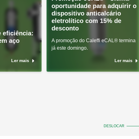
oportunidade para adquirir o
dispositivo anticalcário
eletrolítico com 15% de
desconto
 eficiência:
 em aço
A promoção do Caleffi eCAL® termina
já este domingo.
Ler mais
Ler mais
DESLOCAR