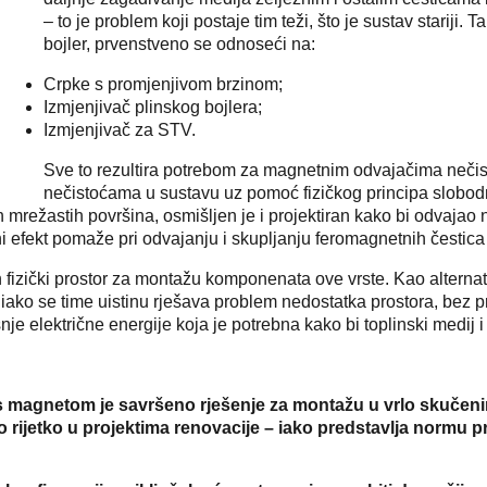
– to je problem koji postaje tim teži, što je sustav stariji
bojler, prvenstveno se odnoseći na:
Crpke s promjenjivom brzinom;
Izmjenjivač plinskog bojlera;
Izmjenjivač za STV.
Sve to rezultira potrebom za magnetnim odvajačima nečist
nečistoćama u sustavu uz pomoć fizičkog principa slobodn
h mrežastih površina, osmišljen je i projektiran kako bi odvajao 
ni efekt pomaže pri odvajanju i skupljanju feromagnetnih čestica
 fizički prostor za montažu komponenata ove vrste. Kao alterna
 I iako se time uistinu rješava problem nedostatka prostora, bez
e električne energije koja je potrebna kako bi toplinski medij i
agnetom je savršeno rješenje za montažu u vrlo skučenim 
lo rijetko u projektima renovacije – iako predstavlja normu