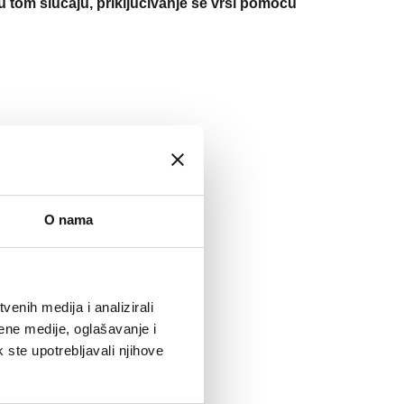
 u tom slučaju, priključivanje se vrši pomoću
O nama
enih medija i analizirali
ene medije, oglašavanje i
k ste upotrebljavali njihove