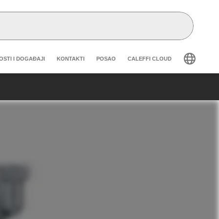
eader secondary navigation
OSTI I DOGAĐAJI
KONTAKTI
POSAO
CALEFFI CLOUD