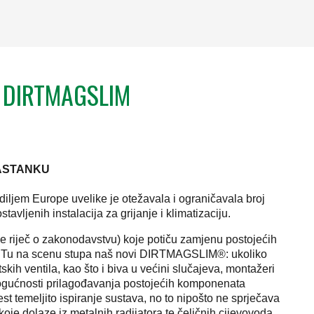
aj DIRTMAGSLIM
NASTANKU
iljem Europe uvelike je otežavala i ograničavala broj
tavljenih instalacija za grijanje i klimatizaciju.
a je riječ o zakonodavstvu) koje potiču zamjenu postojećih
a. Tu na scenu stupa naš novi DIRTMAGSLIM®: ukoliko
skih ventila, kao što i biva u većini slučajeva, montažeri
 mogućnosti prilagođavanja postojećih komponenata
t temeljito ispiranje sustava, no to nipošto ne sprječava
oje dolaze iz metalnih radijatora te čeličnih cijevovoda