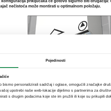
 konfiguracija priključaka će gotovo sigurno biti drugačija:
 odvajač nečistoća može montirati u optimalnom položaju.
Pojedinosti
ačiće
bismo personalizirali sadržaj i oglase, omogućili značajke društv
vašoj upotrebi naše web-lokacije dijelimo s partnerima za društv
rati s drugim podacima koje ste im pružili ili koje su prikupili do