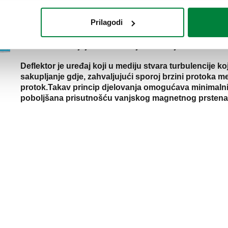
Prilagodi
Odvajač nečistoća s magnetom DIRTMAGSLIM® odvaja i
sustava zahvaljujući unutrašnjem uređaju – deflektoru
Deflektor je uređaj koji u mediju stvara turbulencije 
sakupljanje gdje, zahvaljujući sporoj brzini protoka med
protok.Takav princip djelovanja omogućava minimalni g
poboljšana prisutnošću vanjskog magnetnog prstena