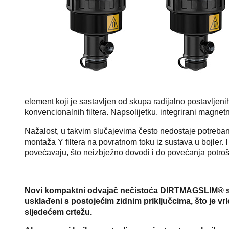
element koji je sastavljen od skupa radijalno postavljeni
konvencionalnih filtera. Napsolijetku, integrirani magnet
Nažalost, u takvim slučajevima često nedostaje potreban
montaža Y filtera na povratnom toku iz sustava u bojler.
povećavaju, što neizbježno dovodi i do povećanja potrošnj
Novi kompaktni odvajač nečistoća DIRTMAGSLIM® s m
usklađeni s postojećim zidnim priključcima, što je vr
sljedećem crtežu.