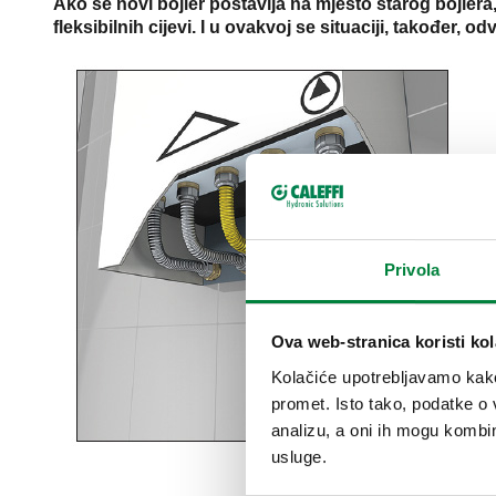
Ako se novi bojler postavlja na mjesto starog bojlera,
fleksibilnih cijevi. I u ovakvoj se situaciji, također,
Privola
Ova web-stranica koristi kol
Kolačiće upotrebljavamo kako 
promet. Isto tako, podatke o 
analizu, a oni ih mogu kombini
usluge.