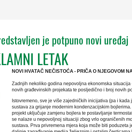
edstavljen je potpuno novi uređ
KLAMNI LETAK
NOVI HVATAČ NEČISTOĆA - PRIČA O NJEGOVOM 
Zadnjih nekoliko godina nepovoljna ekonomska situacija d
novih građevinskih projekata te posljedično i broj novih pos
Istovremeno, sve je više zajedničkih inicijativa (pa i kad
sustava za grijanje modernim kondenzacijskim bojlerim
projekt uključuje zamjenu bojlera te postavljanje termostat
se nalaze u nepovoljnoj situaciji zbog vrlo ograničenih
sustava. Prva privremena mjera koja može biti poduzeta jes
daljnje zagađivanje medija željeznim i ostalim česticama k