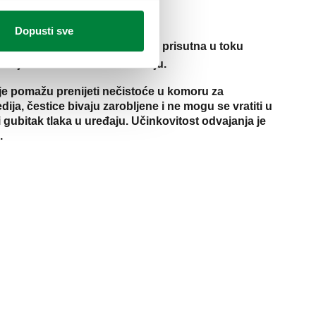
Dopusti sve
 sakuplja nečistoću koja je prisutna u toku
 koji se nalazi u samom mediju.
koje pomažu prenijeti nečistoće u komoru za
ija, čestice bivaju zarobljene i ne mogu se vratiti u
ubitak tlaka u uređaju. Učinkovitost odvajanja je
.