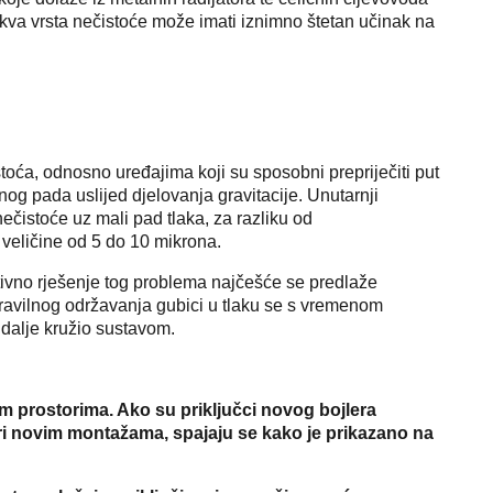
. Takva vrsta nečistoće može imati iznimno štetan učinak na
oća, odnosno uređajima koji su sposobni prepriječiti put
og pada uslijed djelovanja gravitacije. Unutarnji
nečistoće uz mali pad tlaka, za razliku od
 veličine od 5 do 10 mikrona.
tivno rješenje tog problema najčešće se predlaže
 pravilnog održavanja gubici u tlaku se s vremenom
 dalje kružio sustavom.
prostorima. Ako su priključci novog bojlera
 pri novim montažama, spajaju se kako je prikazano na