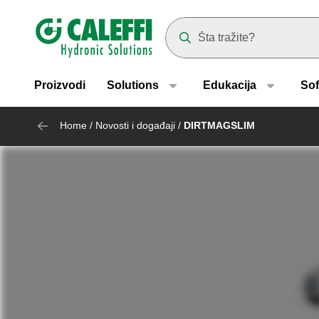
Header main navigation
Suggestions will appear as yo
Proizvodi
Solutions
Edukacija
Sof
Home
/
Novosti i događaji
/
DIRTMAGSLIM