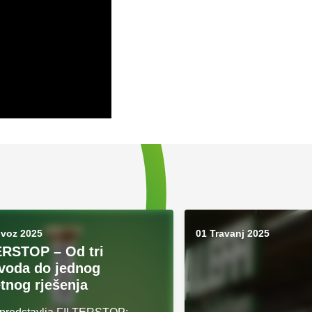
ovoz 2025
01 Travanj 2025
ERSTOP – Od tri
voda do jednog
tnog rješenja