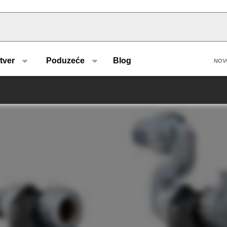
u type
H
tver
Poduzeće
Blog
NOV