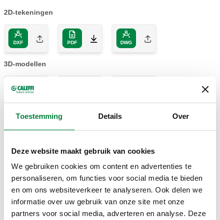
2D-tekeningen
DXF
PDF
DWG
3D-modellen
IGS
STP
BIM
Toestemming
Details
Over
Bestektekst
Weergeven
Kopiëren
Deze website maakt gebruik van cookies
CALEFFI, 149400 H10. Aansluitkit voor HVAC terminal
We gebruiken cookies om content en advertenties te
units met venturi. Compleet met: PICV; drie-weg
personaliseren, om functies voor social media te bieden
SCIP code
Weergeven
8775b454-c5a7-4905-a3eb-
afsluitklep; geïntegreerde by-pass; venturi voor
en om ons websiteverkeer te analyseren. Ook delen we
Kopiëren
b6215e8b9af1
debietregeling met aansluitpunten voor druktesten
informatie over uw gebruik van onze site met onze
(alleen bij 149.00 codes); mesh filter; voorgevormde
partners voor social media, adverteren en analyse. Deze