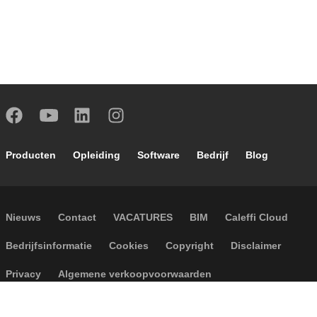
Footer main navigation
Producten
Opleiding
Software
Bedrijf
Blog
Footer secondary navigation
Nieuws
Contact
VACATURES
BIM
Caleffi Cloud
Footer menu
Bedrijfsinformatie
Cookies
Copyright
Disclaimer
Privacy
Algemene verkoopvoorwaarden
Toegankelijkheid