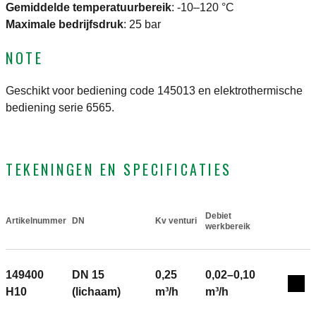
Gemiddelde temperatuurbereik
:
-10–120 °C
Maximale bedrijfsdruk
:
25 bar
NOTE
Geschikt voor bediening code 145013 en elektrothermische
bediening serie 6565.
TEKENINGEN EN SPECIFICATIES
Debiet
Artikelnummer
DN
Kv venturi
Actions
werkbereik
149400
DN 15
0,25
0,02–0,10
Col
H10
(lichaam)
m³/h
m³/h