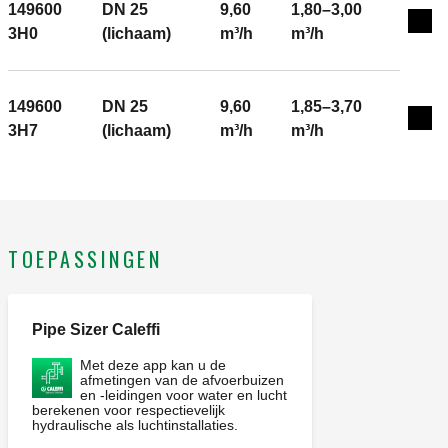
149600
DN 25
9,60
1,80–3,00
Exp
3H0
(lichaam)
m³/h
m³/h
149600
DN 25
9,60
1,85–3,70
Exp
3H7
(lichaam)
m³/h
m³/h
TOEPASSINGEN
Pipe Sizer Caleffi
Met deze app kan u de
afmetingen van de afvoerbuizen
en -leidingen voor water en lucht
berekenen voor respectievelijk
hydraulische als luchtinstallaties.