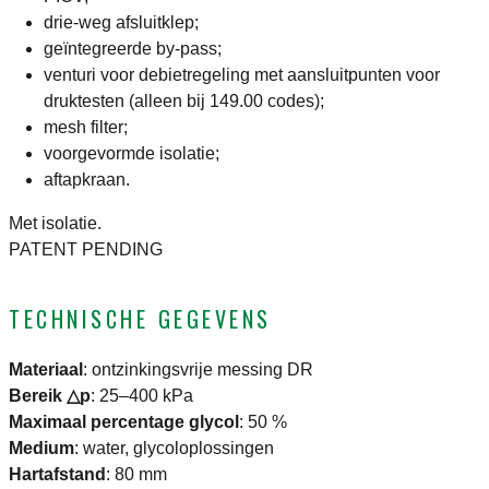
drie-weg afsluitklep;
geïntegreerde by-pass;
venturi voor debietregeling met aansluitpunten voor
druktesten (alleen bij 149.00 codes);
mesh filter;
voorgevormde isolatie;
aftapkraan.
Met isolatie.
PATENT PENDING
TECHNISCHE GEGEVENS
Materiaal
:
ontzinkingsvrije messing DR
Bereik △p
:
25–400 kPa
Maximaal percentage glycol
:
50 %
Medium
:
water, glycoloplossingen
Hartafstand
:
80 mm