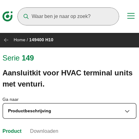
Suggestions will appear as you type
Home
/
149400 H10
Serie
149
Aansluitkit voor HVAC terminal units
met venturi.
Ga naar
Productbeschrijving
Product
Downloaden