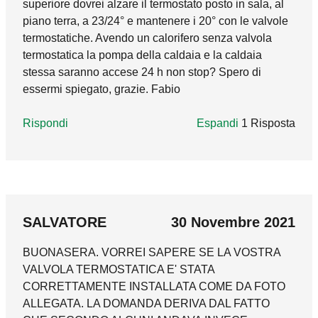
superiore dovrei alzare il termostato posto in sala, al
climatico di termoregolazione. Rimane
piano terra, a 23/24° e mantenere i 20° con le valvole
comunque il fatto che l'utilizzo delle
termostatiche. Avendo un calorifero senza valvola
termostatiche possa consentire una distinzione
termostatica la pompa della caldaia e la caldaia
di più zone all'interno del suo appartamento,
stessa saranno accese 24 h non stop? Spero di
dove il cronotermostato attualmente presente
essermi spiegato, grazie. Fabio
funzionerà da master.
Rispondi
Rispondi
Espandi
1 Risposta
marco_godi
05 Ottobre 2021
In reply to
Buongiorno, cambiando la
by
Buongiorno, lasciare un radiatore senza
SALVATORE
30 Novembre 2021
comando termostatico serve per garantire una
BUONASERA. VORREI SAPERE SE LA VOSTRA
portata minima alla pompa di circolazione. Se
VALVOLA TERMOSTATICA E' STATA
dal punto di vista meccanico può sembrare
CORRETTAMENTE INSTALLATA COME DA FOTO
funzionale, non lo è dal punto di vista
ALLEGATA. LA DOMANDA DERIVA DAL FATTO
energetico. Sarebbe opportuno dotare tutti i