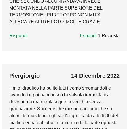
CHE SECONDO ALCUNI ANDAVA INVECE
corpi scaldanti del loro comando termostatico
MONTATA NELLA PARTE SUPERIORE DEL
ed eventualmente inserire un by-pass
TERMOSIFONE . PURTROPPO NON MI FA
nell'impianto. Per quanto riguarda la gestione
ALLEGARE ALTRE FOTO. MOLTE GRAZIE
del termostato, in questo caso ci si trova
davanti ad una sovrapposizione di regolazioni
Rispondi
della temperatura ambiente. Lasciando il
Espandi
1 Risposta
termostato ad un valore che non può essere
mai raggiunto, non si arriverà mai allo
spegnimento del generatore. Una soluzione
marco_godi
01 Dicembre 2021
sarebbe quella di avere almeno un termostato
In reply to
BUONASERA. VORREI SAPER
per piano, in modo da avere un controllo ed
Buongiorno, trattandosi di una valvola
Piergiorgio
14 Dicembre 2022
una gestione più ramificata su due zone
monotubo, l'installazione idraulica è corretta.
differenti tra loro.
Il mio idraulico ha pulito tutti i tremo smontandoli e
Tuttavia il comando termostatico, per poter
lavandoli e poi ha montato la valvola termostatica
percepire correttamente la temperatura,
Rispondi
dove prima era montata quella vecchia senza
dovrebbe essere installato diversamente. In
graduazione. Succede che mi sono accorto che su
questi casi si dovrebbe utilizzare il modello con
alcuni termosifoni in ghisa, l'acqua calda alle 6,30 del
sensore a distanza, avendo cura di posizionare
mattino entra dal tubo in rame ma dalla parte opposta
quest'ultimo come da relative istruzioni.