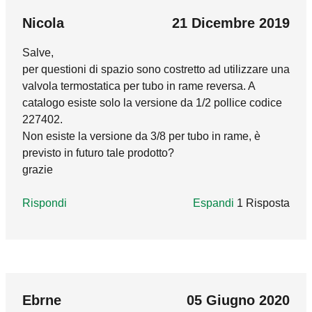
In reply to
Buongiorno, premesso che lo
termostatico, sia per la complicatezza
Buongiorno, la valvola del video è già
Nicola
21 Dicembre 2019
dell'operazione, sia per l'ingombro che avrebbe
predisposta per l'installazione del comando
la testa in posizione orizzontale.
Salve,
termostatico serie 199 o 200, rendendola cosi
per questioni di spazio sono costretto ad utilizzare una
termostatica. In tal caso non serve eseguire
Rispondi
valvola termostatica per tubo in rame reversa. A
alcun lavoro sulla parte idraulica, sarà
catalogo esiste solo la versione da 1/2 pollice codice
sufficiente seguire le istruzioni del video, per
227402.
installare il comando. Ad ogni modo, ci mandi
Non esiste la versione da 3/8 per tubo in rame, è
una foto della sua valvola all'indirizzo
previsto in futuro tale prodotto?
adv@caleffi.com
, così da poter valutare se sia
grazie
predisposta per l'abbinamento ai comandi
termostatici.
Rispondi
Espandi
1 Risposta
Rispondi
marco_godi
14 Gennaio 2020
In reply to
Salve,
by
Nicola
Buongiorno, la valvola 227 reversa esiste solo
Ebrne
05 Giugno 2020