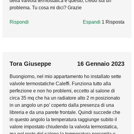
della valvola termostatica e questo, credo sia un
problema. Tu cosa mi dici? Grazie
Rispondi
Espandi
1 Risposta
Rispondi
Espandi
1 Risposta
SALVATORE
16 Dicembre 2021
marco_godi
14 Dicembre 2022
In reply to
Buongiorno, trattandosi di
by
Grazie per la risposta; tuttavia, prescindendo
In reply to
Il mio idraulico ha pulito
by
Pi
dalla soluzione da voi prospettata, l'installatore
Buongiorno, la valvola termostatica, per poter
Tora Giuseppe
16 Gennaio 2023
sostiene di averle montate in basso
svolgere correttamente il suo lavoro, dovrebbe
Buongiorno, nel mio appartamento ho installato sette
osservando le prescrizioni del progettista, non
essere posizionata in mandata al radiatore,
valvole termostatiche Caleffi. Funziona tutto alla
condividendole, in quanto a suo avviso
quindi sul tratto che si scalda prima.
perfezione e non ho problemi, eccetto al salone di
andavano installate nella parte superiore
Installandola all'uscita il flusso si muoverebbe
circa 35 mq che ha un radiatore alto 2 m posizionato
tenuto che il calore va verso l'alto. Ciò potrebbe
in direzione opposta a come dovrebbe. Questa
in un angolo un po’ coperto dalla presenza di una
falsare il rilevamento della temperatura e
condizione di funzionamento potrebbe, in
libreria e da una parete frontale. Quindi succede che
determinare un consumo superiore? In tale
alcuni frangenti, rendere la valvola
in questo angolo la temperatura raggiunge subito il
ipotesi, in che percentuale si potrebbe stimare?
estremamente rumorosa. Nel caso non fosse
valore impostato chiudendo la valvola termostatica,
Grazie.
possibile ristabilire il senso di flusso corretto, è
ma nel resto del salone la temperatura percepita e
possibile, per questi terminali, sostituire il