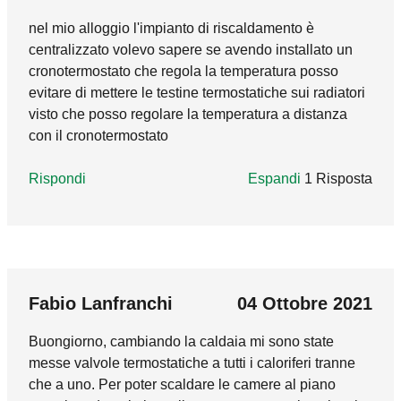
comando termostatico non può in alcun caso
Rispondi
nel mio alloggio l'impianto di riscaldamento è
essere installata sul ritorno del radiatore. Deve
centralizzato volevo sapere se avendo installato un
essere obbligatoriamente posizionata sulla via
cronotermostato che regola la temperatura posso
di mandata.
evitare di mettere le testine termostatiche sui radiatori
visto che posso regolare la temperatura a distanza
Rispondi
con il cronotermostato
Rispondi
Espandi
1 Risposta
marco_godi
28 Luglio 2021
In reply to
nel mio alloggio l'impianto
by
Il DM 26 giugno 2015, ad oggi in vigore, al cap.
Fabio Lanfranchi
04 Ottobre 2021
5, punto 5.3.1 lettera b) non vincola
Buongiorno, cambiando la caldaia mi sono state
all'installazione delle termostatiche negli
messe valvole termostatiche a tutti i caloriferi tranne
alloggi centralizzati in cui ci sia presente un
che a uno. Per poter scaldare le camere al piano
cronotermostato coadiuvato da un sistema