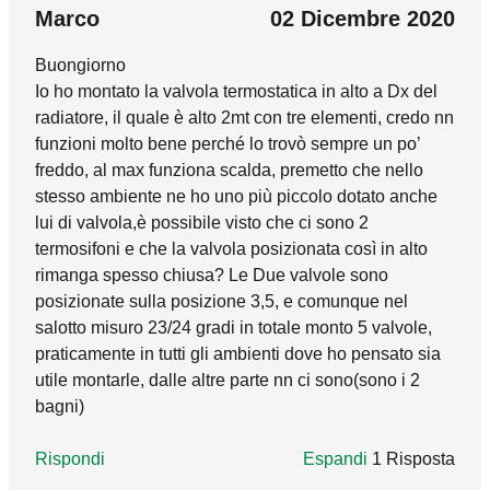
Nell'ambito della riqualificazione energetica è
Marco
02 Dicembre 2020
prevista l'installazione di sistemi di
Buongiorno
termoregolazione per ridurre gli sprechi e dare
Io ho montato la valvola termostatica in alto a Dx del
la possibilità all'utente di diminuire i suoi
radiatore, il quale è alto 2mt con tre elementi, credo nn
consumi. I comandi termostatici a cui si fa
funzioni molto bene perché lo trovò sempre un po’
riferimento sono una tipologia di
freddo, al max funziona scalda, premetto che nello
termoregolazione utilizzabile, ma possono
stesso ambiente ne ho uno più piccolo dotato anche
essere adottati altre tipologie, qualora la
lui di valvola,è possibile visto che ci sono 2
configurazione dell'impianto lo consenta.
termosifoni e che la valvola posizionata così in alto
rimanga spesso chiusa? Le Due valvole sono
Rispondi
posizionate sulla posizione 3,5, e comunque nel
salotto misuro 23/24 gradi in totale monto 5 valvole,
praticamente in tutti gli ambienti dove ho pensato sia
utile montarle, dalle altre parte nn ci sono(sono i 2
bagni)
Rispondi
Espandi
1 Risposta