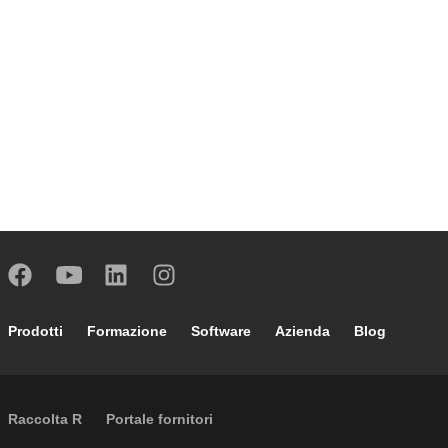
Footer main navigation
Prodotti
Formazione
Software
Azienda
Blog
External links
Raccolta R
Portale fornitori