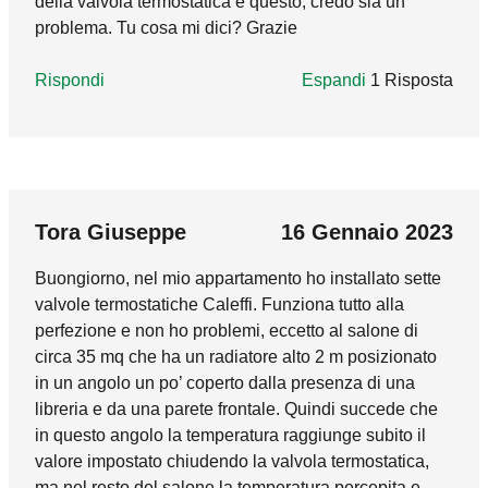
della valvola termostatica e questo, credo sia un
problema. Tu cosa mi dici? Grazie
Rispondi
Espandi
1 Risposta
Rispondi
Espandi
1 Risposta
SALVATORE
16 Dicembre 2021
marco_godi
14 Dicembre 2022
In reply to
Buongiorno, trattandosi di
by
Grazie per la risposta; tuttavia, prescindendo
In reply to
Il mio idraulico ha pulito
by
Pi
dalla soluzione da voi prospettata, l'installatore
Buongiorno, la valvola termostatica, per poter
Tora Giuseppe
16 Gennaio 2023
sostiene di averle montate in basso
svolgere correttamente il suo lavoro, dovrebbe
Buongiorno, nel mio appartamento ho installato sette
osservando le prescrizioni del progettista, non
essere posizionata in mandata al radiatore,
valvole termostatiche Caleffi. Funziona tutto alla
condividendole, in quanto a suo avviso
quindi sul tratto che si scalda prima.
perfezione e non ho problemi, eccetto al salone di
andavano installate nella parte superiore
Installandola all'uscita il flusso si muoverebbe
circa 35 mq che ha un radiatore alto 2 m posizionato
tenuto che il calore va verso l'alto. Ciò potrebbe
in direzione opposta a come dovrebbe. Questa
in un angolo un po’ coperto dalla presenza di una
falsare il rilevamento della temperatura e
condizione di funzionamento potrebbe, in
libreria e da una parete frontale. Quindi succede che
determinare un consumo superiore? In tale
alcuni frangenti, rendere la valvola
in questo angolo la temperatura raggiunge subito il
ipotesi, in che percentuale si potrebbe stimare?
estremamente rumorosa. Nel caso non fosse
valore impostato chiudendo la valvola termostatica,
Grazie.
possibile ristabilire il senso di flusso corretto, è
ma nel resto del salone la temperatura percepita e
possibile, per questi terminali, sostituire il