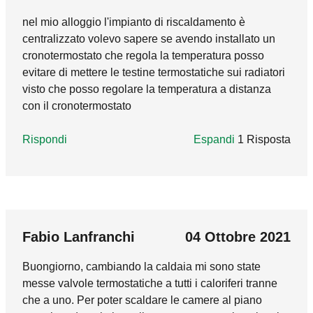
comando termostatico non può in alcun caso
Rispondi
nel mio alloggio l'impianto di riscaldamento è
essere installata sul ritorno del radiatore. Deve
centralizzato volevo sapere se avendo installato un
essere obbligatoriamente posizionata sulla via
cronotermostato che regola la temperatura posso
di mandata.
evitare di mettere le testine termostatiche sui radiatori
visto che posso regolare la temperatura a distanza
Rispondi
con il cronotermostato
Rispondi
Espandi
1 Risposta
marco_godi
28 Luglio 2021
In reply to
nel mio alloggio l'impianto
by
Il DM 26 giugno 2015, ad oggi in vigore, al cap.
Fabio Lanfranchi
04 Ottobre 2021
5, punto 5.3.1 lettera b) non vincola
Buongiorno, cambiando la caldaia mi sono state
all'installazione delle termostatiche negli
messe valvole termostatiche a tutti i caloriferi tranne
alloggi centralizzati in cui ci sia presente un
che a uno. Per poter scaldare le camere al piano
cronotermostato coadiuvato da un sistema