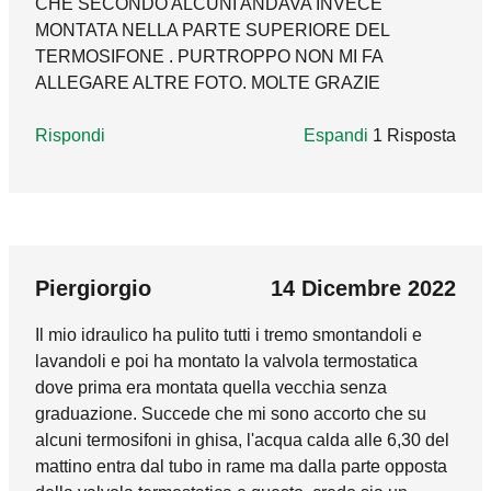
CHE SECONDO ALCUNI ANDAVA INVECE
corpi scaldanti del loro comando termostatico
MONTATA NELLA PARTE SUPERIORE DEL
ed eventualmente inserire un by-pass
TERMOSIFONE . PURTROPPO NON MI FA
nell'impianto. Per quanto riguarda la gestione
ALLEGARE ALTRE FOTO. MOLTE GRAZIE
del termostato, in questo caso ci si trova
davanti ad una sovrapposizione di regolazioni
Rispondi
della temperatura ambiente. Lasciando il
Espandi
1 Risposta
termostato ad un valore che non può essere
mai raggiunto, non si arriverà mai allo
spegnimento del generatore. Una soluzione
marco_godi
01 Dicembre 2021
sarebbe quella di avere almeno un termostato
In reply to
BUONASERA. VORREI SAPER
per piano, in modo da avere un controllo ed
Buongiorno, trattandosi di una valvola
Piergiorgio
14 Dicembre 2022
una gestione più ramificata su due zone
monotubo, l'installazione idraulica è corretta.
differenti tra loro.
Il mio idraulico ha pulito tutti i tremo smontandoli e
Tuttavia il comando termostatico, per poter
lavandoli e poi ha montato la valvola termostatica
percepire correttamente la temperatura,
Rispondi
dove prima era montata quella vecchia senza
dovrebbe essere installato diversamente. In
graduazione. Succede che mi sono accorto che su
questi casi si dovrebbe utilizzare il modello con
alcuni termosifoni in ghisa, l'acqua calda alle 6,30 del
sensore a distanza, avendo cura di posizionare
mattino entra dal tubo in rame ma dalla parte opposta
quest'ultimo come da relative istruzioni.