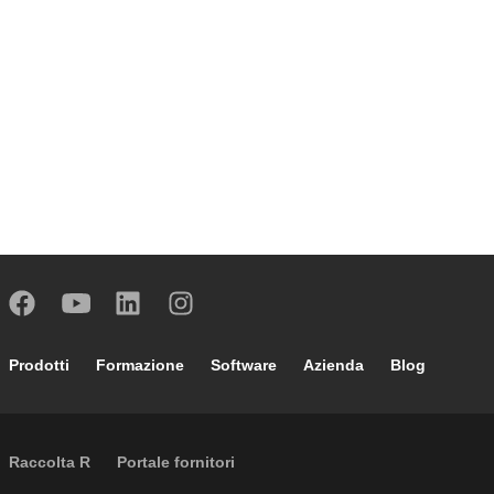
Footer main navigation
Prodotti
Formazione
Software
Azienda
Blog
External links
Raccolta R
Portale fornitori