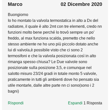
Nell'ambito della riqualificazione energetica è
Marco
02 Dicembre 2020
prevista l'installazione di sistemi di
Buongiorno
termoregolazione per ridurre gli sprechi e dare
Io ho montato la valvola termostatica in alto a Dx del
la possibilità all'utente di diminuire i suoi
radiatore, il quale è alto 2mt con tre elementi, credo nn
consumi. I comandi termostatici a cui si fa
funzioni molto bene perché lo trovò sempre un po’
riferimento sono una tipologia di
freddo, al max funziona scalda, premetto che nello
termoregolazione utilizzabile, ma possono
stesso ambiente ne ho uno più piccolo dotato anche
essere adottati altre tipologie, qualora la
lui di valvola,è possibile visto che ci sono 2
configurazione dell'impianto lo consenta.
termosifoni e che la valvola posizionata così in alto
rimanga spesso chiusa? Le Due valvole sono
Rispondi
posizionate sulla posizione 3,5, e comunque nel
salotto misuro 23/24 gradi in totale monto 5 valvole,
praticamente in tutti gli ambienti dove ho pensato sia
utile montarle, dalle altre parte nn ci sono(sono i 2
bagni)
Rispondi
Espandi
1 Risposta