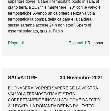
superiore dovrei alzare il termostato posto in sala, al
climatico di termoregolazione. Rimane
piano terra, a 23/24° e mantenere i 20° con le valvole
comunque il fatto che l'utilizzo delle
termostatiche. Avendo un calorifero senza valvola
termostatiche possa consentire una distinzione
termostatica la pompa della caldaia e la caldaia
di più zone all'interno del suo appartamento,
stessa saranno accese 24 h non stop? Spero di
dove il cronotermostato attualmente presente
essermi spiegato, grazie. Fabio
funzionerà da master.
Rispondi
Rispondi
Espandi
1 Risposta
marco_godi
05 Ottobre 2021
In reply to
Buongiorno, cambiando la
by
Buongiorno, lasciare un radiatore senza
SALVATORE
30 Novembre 2021
comando termostatico serve per garantire una
BUONASERA. VORREI SAPERE SE LA VOSTRA
portata minima alla pompa di circolazione. Se
VALVOLA TERMOSTATICA E' STATA
dal punto di vista meccanico può sembrare
CORRETTAMENTE INSTALLATA COME DA FOTO
funzionale, non lo è dal punto di vista
ALLEGATA. LA DOMANDA DERIVA DAL FATTO
energetico. Sarebbe opportuno dotare tutti i