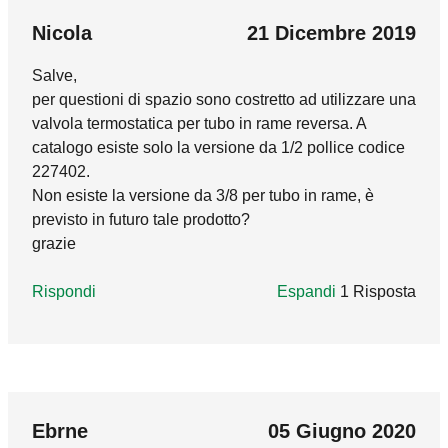
In reply to
Buongiorno, premesso che lo
termostatico, sia per la complicatezza
Buongiorno, la valvola del video è già
Nicola
21 Dicembre 2019
dell'operazione, sia per l'ingombro che avrebbe
predisposta per l'installazione del comando
la testa in posizione orizzontale.
Salve,
termostatico serie 199 o 200, rendendola cosi
per questioni di spazio sono costretto ad utilizzare una
termostatica. In tal caso non serve eseguire
Rispondi
valvola termostatica per tubo in rame reversa. A
alcun lavoro sulla parte idraulica, sarà
catalogo esiste solo la versione da 1/2 pollice codice
sufficiente seguire le istruzioni del video, per
227402.
installare il comando. Ad ogni modo, ci mandi
Non esiste la versione da 3/8 per tubo in rame, è
una foto della sua valvola all'indirizzo
previsto in futuro tale prodotto?
adv@caleffi.com
, così da poter valutare se sia
grazie
predisposta per l'abbinamento ai comandi
termostatici.
Rispondi
Espandi
1 Risposta
Rispondi
marco_godi
14 Gennaio 2020
In reply to
Salve,
by
Nicola
Buongiorno, la valvola 227 reversa esiste solo
Ebrne
05 Giugno 2020