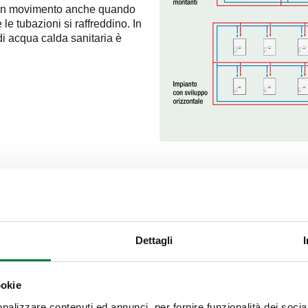
re in movimento anche quando
le tubazioni si raffreddino. In
i acqua calda sanitaria è
Dettagli
Per ottimizzare il comfort e r
d'utenza sono dotati di una
ookie
Questo meccanismo consente 
anche durante i periodi di inat
nalizzare contenuti ed annunci, per fornire funzionalità dei socia