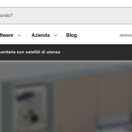
 suggerimenti
Hea
ftware
Azienda
Blog
NEWS&
nitaria con satelliti di utenza