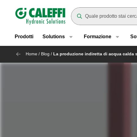
Header main navigation
Mentre digiti compariranno dei
Prodotti
Solutions
Formazione
So
Home
/
Blog
/
La produzione indiretta di acqua calda sa