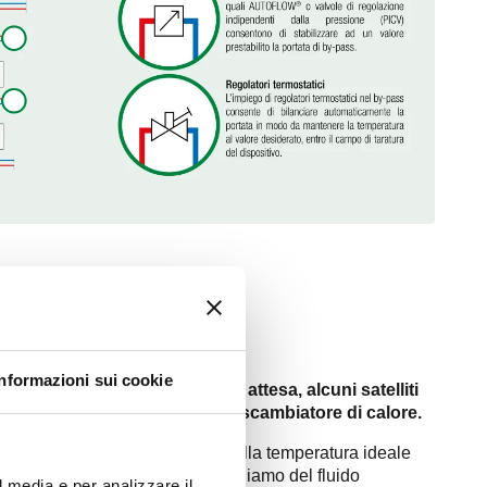
Informazioni sui cookie
idurre ulteriormente i tempi di attesa, alcuni satelliti
 funzione di preriscaldo dello scambiatore di calore.
di mantenere lo scambiatore alla temperatura ideale
tività, mediante brevi cicli di richiamo del fluido
l media e per analizzare il