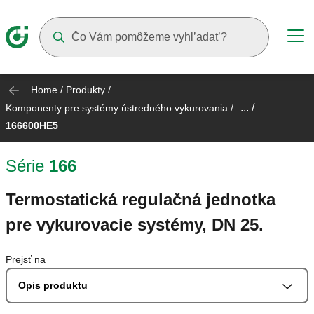
Suggestions will appear as you type
Home
/
Produkty
/
... /
Komponenty pre systémy ústredného vykurovania
/
166600HE5
Série
166
Termostatická regulačná jednotka
pre vykurovacie systémy, DN 25.
Prejsť na
Opis produktu