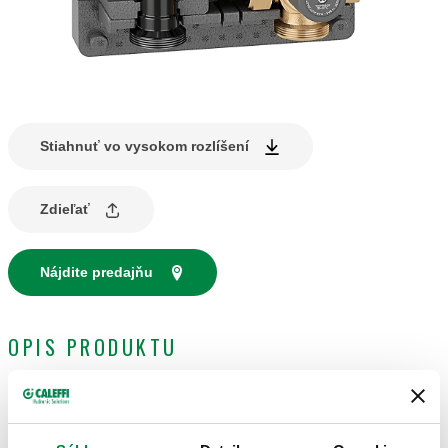
Stiahnuť vo vysokom rozlíšení
Zdieľať
Nájdite predajňu
OPIS PRODUKTU
Termostatická regulačná jednotka pre
vykurovacie
systémy
, DN 25.
Možno použiť na ľavej i pravej strane.