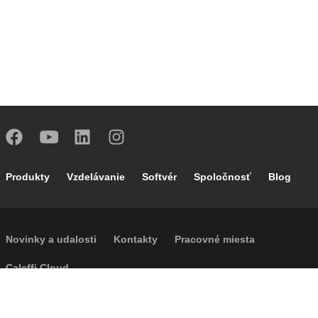
Footer main navigation
Produkty
Vzdelávanie
Softvér
Spoločnosť
Blog
Footer secondary navigation
Novinky a udalosti
Kontakty
Pracovné miesta
Caleffi Cloud
Footer menu
Informácie o spoločnosti
Cookies
Autorské práva