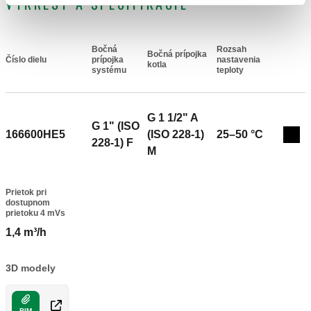
VÝKRESY A ŠPECIFIKÁCIE
Bočná
Rozsah
Bočná prípojka
Číslo dielu
prípojka
nastavenia
Actions
kotla
systému
teploty
G 1 1/2" A
G 1" (ISO
166600HE5
(ISO 228-1)
25–50 °C
Col
228-1) F
M
Prietok pri
dostupnom
prietoku 4 mVs
1,4 m³/h
3D modely
BIM