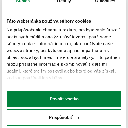
Súhlas
Detaily
O cookies
S izoláciou.
Táto webstránka používa súbory cookies
TECHNICKÉ ÚDAJE
Na prispôsobenie obsahu a reklám, poskytovanie funkcií
sociálnych médií a analýzu návštevnosti používame
Typ čerpadla
:
EVOSTA2 70/130
súbory cookie. Informácie o tom, ako používate naše
Hlavná stredná vzdialenosť
:
125 mm
webové stránky, poskytujeme aj našim partnerom v
Elektrické napájanie
:
230 V AC
oblasti sociálnych médií, inzercie a analýzy. Títo partneri
Stredný rozsah teploty prostredia
:
5–100 °C
môžu príslušné informácie skombinovať s ďalšími
Maximálny prevádzkový tlak
:
10 bar
údajmi, ktoré ste im poskytli alebo ktoré od vás získali,
keď ste používali ich služby.
CERTIFIKÁCIE
Povoliť všetko
Prispôsobiť