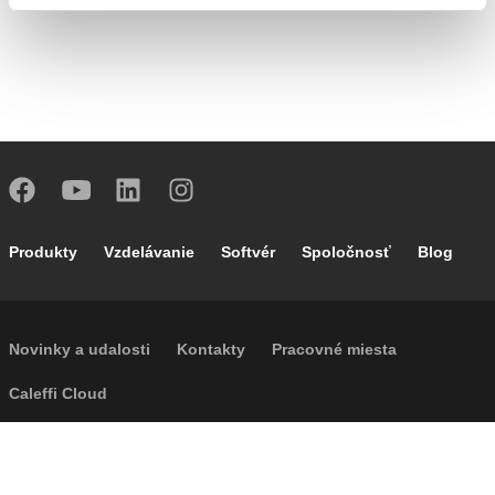
Footer main navigation
Produkty
Vzdelávanie
Softvér
Spoločnosť
Blog
Footer secondary navigation
Novinky a udalosti
Kontakty
Pracovné miesta
Caleffi Cloud
Footer menu
Informácie o spoločnosti
Cookies
Autorské práva
Odvolanie
Súkromie
Accessibility