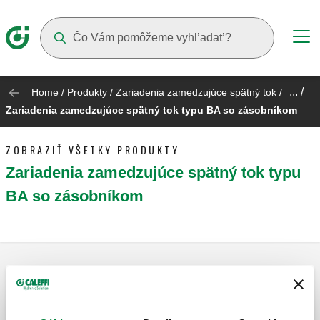
Suggestions will appear as you type
... /
Home
/
Produkty
/
Zariadenia zamedzujúce spätný tok
/
Zariadenia zamedzujúce spätný tok typu BA so zásobníkom
ZOBRAZIŤ VŠETKY PRODUKTY
Zariadenia zamedzujúce spätný tok typu
BA so zásobníkom
Bezpečnostný spätný ventil s variabilnou
geometriou. BA typ. Závitové spoje.