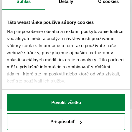
Súhlas
Detaily
O cookies
Táto webstránka používa súbory cookies
Na prispôsobenie obsahu a reklám, poskytovanie funkcií
Bezpečnostný spätný ventil s variabilnou
sociálnych médií a analýzu návštevnosti používame
geometriou. BA typ.
súbory cookie. Informácie o tom, ako používate naše
webové stránky, poskytujeme aj našim partnerom v
oblasti sociálnych médií, inzercie a analýzy. Títo partneri
môžu príslušné informácie skombinovať s ďalšími
údajmi, ktoré ste im poskytli alebo ktoré od vás získali,
Bezpečnostný spätný ventil s variabilnou
keď ste používali ich služby.
geometriou. BA typ.
Povoliť všetko
Prispôsobiť