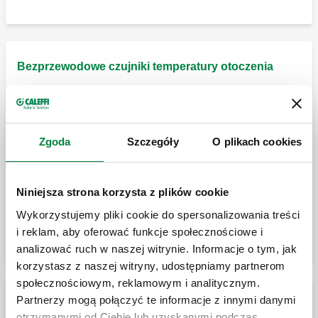
Bezprzewodowe czujniki temperatury otoczenia
CALEFFI CODE®, Sensor / Sensor PRO
Bezprzewodowy czujnik temperatury
otoczenia, wersja PRO z podłączeniem
kotła
Zgoda
Szczegóły
O plikach cookies
CALEFFI CODE®, Sensor / Sensor PRO
Bezprzewodowy czujnik temperatury
Niniejsza strona korzysta z plików cookie
otoczenia, wersja PRO z podłączeniem
kotła
Wykorzystujemy pliki cookie do spersonalizowania treści
i reklam, aby oferować funkcje społecznościowe i
analizować ruch w naszej witrynie. Informacje o tym, jak
korzystasz z naszej witryny, udostępniamy partnerom
społecznościowym, reklamowym i analitycznym.
Partnerzy mogą połączyć te informacje z innymi danymi
Bezprzewodowa bramka do regulacji wielostrefowej
otrzymanymi od Ciebie lub uzyskanymi podczas