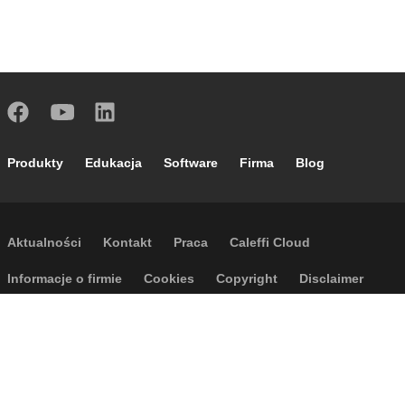
Footer main navigation
Produkty
Edukacja
Software
Firma
Blog
Footer secondary navigation
Aktualności
Kontakt
Praca
Caleffi Cloud
Footer menu
Informacje o firmie
Cookies
Copyright
Disclaimer
Polityka prywatności
Ogólne warunki sprzedaży
Dostępność
Regulamin wyjazdów