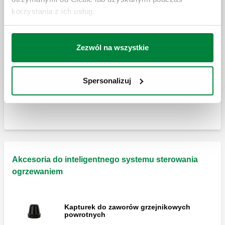
korzystania z ich usług.
CALEFFI CODE®, Gateway / Gateway PRO ​​​​​​​
Bezprzewodowa bramka do regulacji
wielostrefowej
Zezwól na wszystkie
CALEFFI CODE®, Gateway.
Spersonalizuj
Bezprzewodowa bramka do regulacji
wielostrefowej
Akcesoria do inteligentnego systemu sterowania
ogrzewaniem
Kapturek do zaworów grzejnikowych
powrotnych