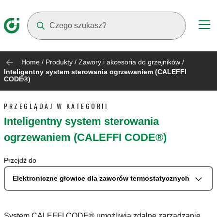
Suggestions will appear as you type
Home
/
Produkty
/
Zawory i akcesoria do grzejników
/
Inteligentny system sterowania ogrzewaniem (CALEFFI
CODE®)
PRZEGLĄDAJ W KATEGORII
Inteligentny system sterowania
ogrzewaniem (CALEFFI CODE®)
Przejdź do
Elektroniczne głowice dla zaworów termostatycznych
System CALEFFI CODE® umożliwia zdalne zarządzanie