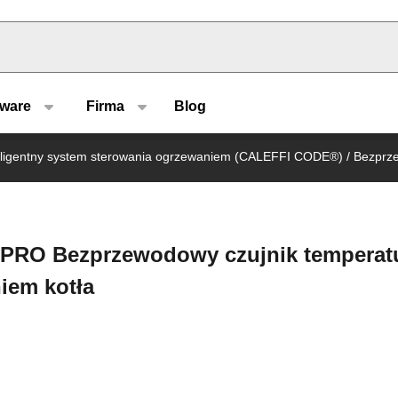
u type
tware
Firma
Blog
eligentny system sterowania ogrzewaniem (CALEFFI CODE®)
/
Bezprze
 PRO Bezprzewodowy czujnik temperat
iem kotła