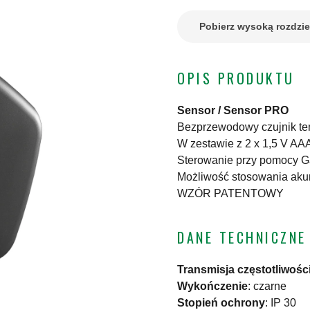
Pobierz wysoką rozdzi
OPIS PRODUKTU
Sensor / Sensor PRO
Bezprzewodowy czujnik tem
W zestawie z 2 x 1,5 V AA
Sterowanie przy pomocy G
Możliwość stosowania aku
WZÓR PATENTOWY
DANE TECHNICZNE
Transmisja częstotliwośc
Wykończenie
:
czarne
Stopień ochrony
:
IP 30