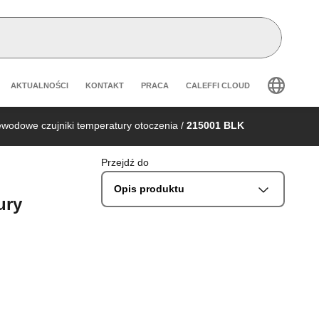
Header secondary navigation
AKTUALNOŚCI
KONTAKT
PRACA
CALEFFI CLOUD
wodowe czujniki temperatury otoczenia
/
215001 BLK
Przejdź do
Opis produktu
ury