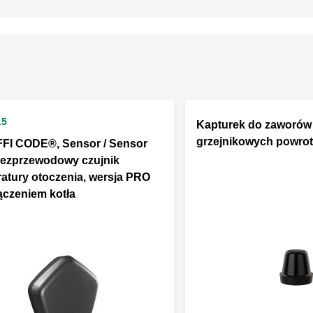
15
Kapturek do zaworów
grzejnikowych powro
FI CODE®, Sensor / Sensor
ezprzewodowy czujnik
atury otoczenia, wersja PRO
ączeniem kotła