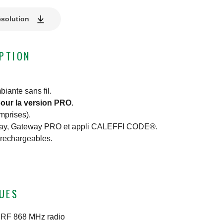
ésolution
IPTION
iante sans fil.
our la version PRO
.
mprises).
way, Gateway PRO et appli CALEFFI CODE®.
 rechargeables.
UES
:
RF 868 MHz radio