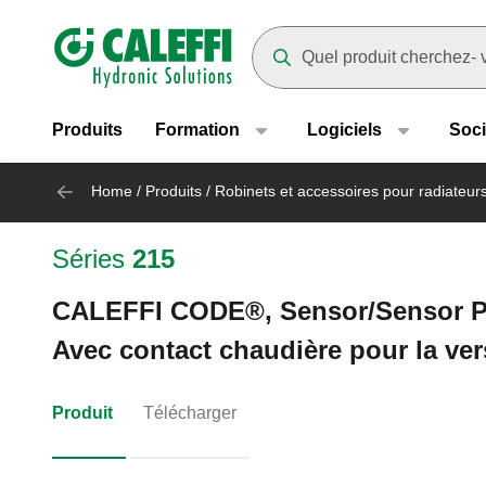
Header main navigation
Suggestions will appear as yo
Produits
Formation
Logiciels
Soci
Home
/
Produits
/
Robinets et accessoires pour radiateur
Séries
215
CALEFFI CODE®, Sensor/Sensor PRO
Avec contact chaudière pour la ve
Produit
Télécharger