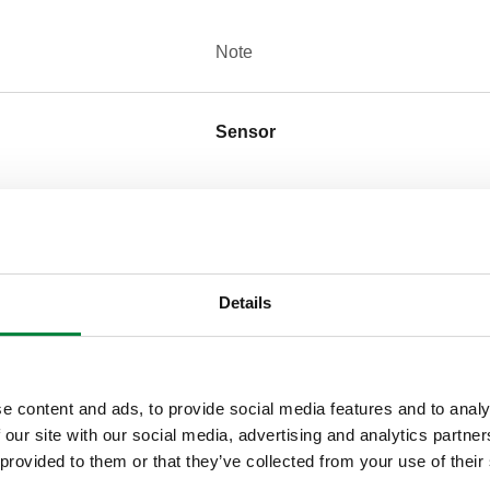
Note
Sensor
Texte de présentation
CALEFFI, 215001 BLK, CALE
température ambiante sans fil
Details
piles 1,5 V AAA (comprises).
CALEFFI CODE®. Compatible
Plage de température ambiante
1.5V). Classe de protection: 
e content and ads, to provide social media features and to analy
radio.
 our site with our social media, advertising and analytics partn
 provided to them or that they’ve collected from your use of their
SCIP code
CODE EN PHASE D’ANALY