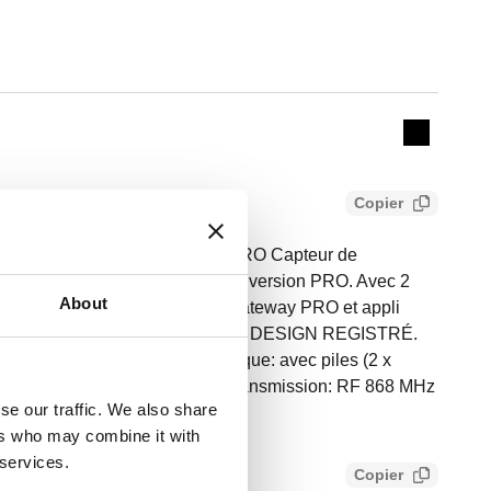
Actions
Collapse 
Copier
FFI CODE®. Sensor/Sensor PRO Capteur de
. Avec contact chaudière pour la version PRO. Avec 2
About
 Fonctionnement via Gateway, Gateway PRO et appli
 avec des piles rechargeables. DESIGN REGISTRÉ.
: 0–55 °C. Alimentation électrique: avec piles (2 x
IP 30. Finition: noir. Fréquence transmission: RF 868 MHz
se our traffic. We also share
ers who may combine it with
 services.
Copier
SE