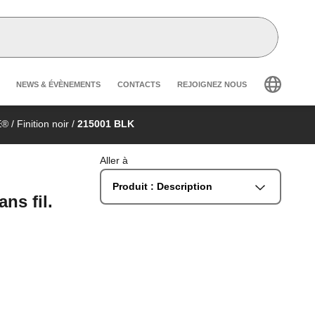
Header secondary navigation
NEWS & ÉVÈNEMENTS
CONTACTS
REJOIGNEZ NOUS
E®
/
Finition noir
/
215001 BLK
Aller à
Produit : Description
ns fil.