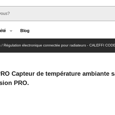
u type
été
Blog
s
/
Régulation électronique connectée pour radiateurs - CALEFFI COD
 Capteur de température ambiante sa
rsion PRO.