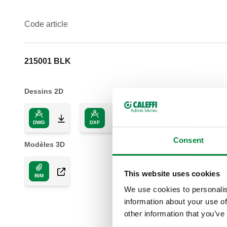
Code article
215001 BLK
Dessins 2D
DWG
DXF
PDF
Consent
Modèles 3D
This website uses cookies
BIM
We use cookies to personalis
information about your use of
other information that you’ve