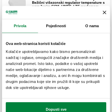
Bežični višezonski regulator temperature s
ugrađenim GSM, UMTS, LTE modemom.
Privola
Pojedinosti
O nama
Sustav za daljinsku regulaciju topline, crni
Ova web-stranica koristi kolačiće
Kolačiće upotrebljavamo kako bismo personalizirali
CALEFFI CODE®, Comfort control. Bežična
sadržaj i oglase, omogućili značajke društvenih medija i
elektronska termostatska glava za
analizirali promet. Isto tako, podatke o vašoj upotrebi
termostatske radijatorske ventile.
naše web-lokacije dijelimo s partnerima za društvene
medije, oglašavanje i analizu, a oni ih mogu kombinirati s
drugim podacima koje ste im pružili ili koje su prikupili
CALEFFI CODE®, Sensor/ Sensor PRO.
Bežični senzor sobne temperature, PRO
dok ste upotrebljavali njihove usluge.
verzija s kontaktom za bojler.
CALEFFI CODE®, Gateway / Gateway PRO.
Dopusti sve