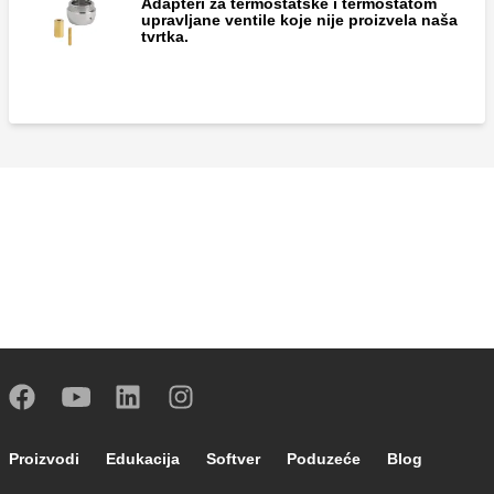
Adapteri za termostatske i termostatom
upravljane ventile koje nije proizvela naša
tvrtka.
Footer main navigation
Proizvodi
Edukacija
Softver
Poduzeće
Blog