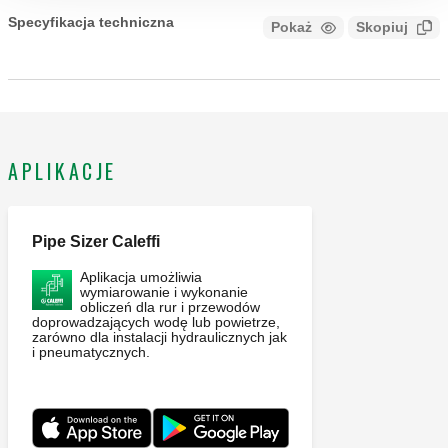
Specyfikacja techniczna
Pokaż
Skopiuj
CALEFFI, 856202. Elektroniczny sygnalizator świecący
światłem przerywanym Zasilanie elektryczne: 230 V AC.
Stopień ochrony: IP 65.
APLIKACJE
Pipe Sizer Caleffi
Aplikacja umożliwia
wymiarowanie i wykonanie
obliczeń dla rur i przewodów
doprowadzających wodę lub powietrze,
zarówno dla instalacji hydraulicznych jak
i pneumatycznych.