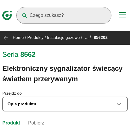
Suggestions will appear as you type
... /
Home
/
Produkty
/
Instalacje gazowe
/
856202
Seria
8562
Elektroniczny sygnalizator świecący
światłem przerywanym
Przejdź do
Opis produktu
Produkt
Pobierz