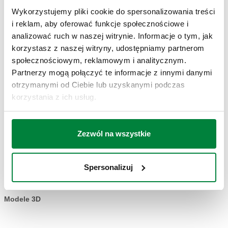
Wykorzystujemy pliki cookie do spersonalizowania treści
CERTYFIKATY
i reklam, aby oferować funkcje społecznościowe i
analizować ruch w naszej witrynie. Informacje o tym, jak
korzystasz z naszej witryny, udostępniamy partnerom
społecznościowym, reklamowym i analitycznym.
Partnerzy mogą połączyć te informacje z innymi danymi
otrzymanymi od Ciebie lub uzyskanymi podczas
korzystania z ich usług.
RYSUNKI I SPECYFIKACJE
Zezwól na wszystkie
Kod produktu
Actions
Spersonalizuj
856202
Coll
Modele 3D