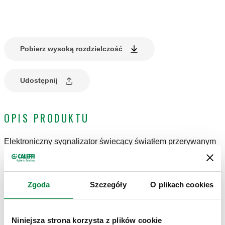
Pobierz wysoką rozdzielczość
Udostępnij
OPIS PRODUKTU
Elektroniczny sygnalizator świecący światłem przerywanym
DANE TECHNICZNE
Zgoda
Szczegóły
O plikach cookies
Stopień ochrony
:
IP 65
Niniejsza strona korzysta z plików cookie
Zasilanie elektryczne
:
230 V AC