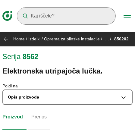
Suggestions will appear as you type
... /
Home
/
Izdelki
/
Oprema za plinske instalacije
/
856202
Serija
8562
Elektronska utripajoča lučka.
Pojdi na
Opis proizvoda
Proizvod
Prenos