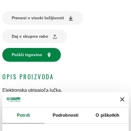
Prenesi v visoki ločljivosti
Daj v skupno rabo
Poišči trgovino
OPIS PROIZVODA
Elektronska utripajoča lučka.
Moč žarnice 40 W.
TEHNIČNI PODATKI
Potrdi
Podrobnosti
O piškotkih
Razred zaščite
:
IP 65