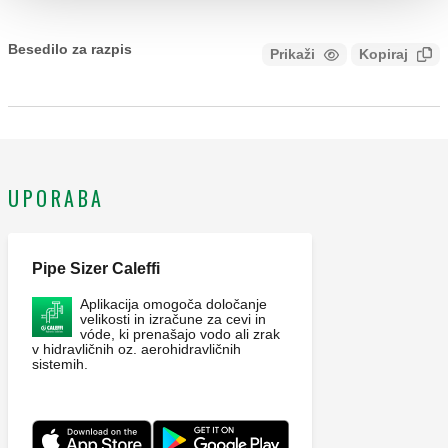
Besedilo za razpis
Prikaži
Kopiraj
CALEFFI, 856202. Elektronska utripajoča lučka. Moč žarnice
40 W. Napajanje: 230 V AC. Razred zaščite: IP 65.
UPORABA
Pipe Sizer Caleffi
Aplikacija omogoča določanje
velikosti in izračune za cevi in
vóde, ki prenašajo vodo ali zrak
v hidravličnih oz. aerohidravličnih
sistemih.