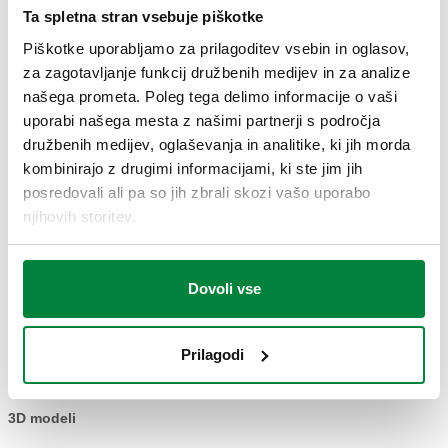
Ta spletna stran vsebuje piškotke
Napajanje
:
230 V AC
Piškotke uporabljamo za prilagoditev vsebin in oglasov,
CERTIFIKATI
za zagotavljanje funkcij družbenih medijev in za analize
našega prometa. Poleg tega delimo informacije o vaši
uporabi našega mesta z našimi partnerji s področja
družbenih medijev, oglaševanja in analitike, ki jih morda
kombinirajo z drugimi informacijami, ki ste jim jih
posredovali ali pa so jih zbrali skozi vašo uporabo
njihovih storitev.
RISBE IN SPECIFIKACIJE
Dovoli vse
Koda artikla
Actions
Prilagodi
856202
Coll
3D modeli