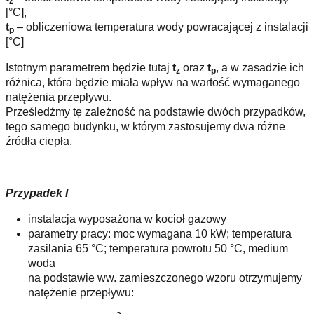
z
[°C],
t
– obliczeniowa temperatura wody powracającej z instalacji
p
[°C]
Istotnym parametrem będzie tutaj
t
oraz
t
, a w zasadzie ich
z
p
różnica, która będzie miała wpływ na wartość wymaganego
natężenia przepływu.
Prześledźmy tę zależność na podstawie dwóch przypadków,
tego samego budynku, w którym zastosujemy dwa różne
źródła ciepła.
Przypadek I
instalacja wyposażona w kocioł gazowy
parametry pracy: moc wymagana 10 kW; temperatura
zasilania 65 °C; temperatura powrotu 50 °C, medium
woda
na podstawie ww. zamieszczonego wzoru otrzymujemy
natężenie przepływu: