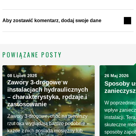
Aby zostawić komentarz, dodaj swoje dane
POWIĄZANE POSTY
08 Lipiec 2026
26 Maj 2026
Zawory 3-drogowe w
Sposoby u
instalacjach hydraulicznych
zanieczysz
– charakterystyka, rodzaje i
W poprzedniej
zastosowanie
wpływ zaniecz
Zawory 3-drogowe, choć na pierwszy
instalacji. Te
rzut oka wyglądają bardzo podobnie –
skuteczne met
każde z nich posiada mosiężny lub
sposoby zapob