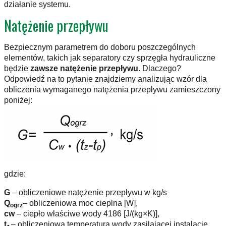
działanie systemu.
Natężenie przepływu
Bezpiecznym parametrem do doboru poszczególnych
elementów, takich jak separatory czy sprzęgła hydrauliczne
będzie
zawsze natężenie przepływu
. Dlaczego?
Odpowiedź na to pytanie znajdziemy analizując wzór dla
obliczenia wymaganego natężenia przepływu zamieszczony
poniżej:
gdzie:
G
– obliczeniowe natężenie przepływu w kg/s
Q
– obliczeniowa moc cieplna [W],
ogrz
cw
– ciepło właściwe wody 4186 [J/(kg×K)],
t
– obliczeniowa temperatura wody zasilającej instalację