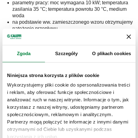
parametry pracy: moc wymagana 10 kW; temperatura
zasilania 35 °C; temperatura powrotu 30 °C, medium
woda
na podstawie ww. zamieszczonego wzoru otrzymujemy
natężenie przepływu
3
G =0,48 kg/s = 1,72 m
/h
Na podstawie tej samej tabeli w tym przypadku
Zgoda
Szczegóły
O plikach cookies
dobierzemy urządzenie DN 32!
Ten przypadek pokazuje doskonale, jak ogromny błąd
Niniejsza strona korzysta z plików cookie
możemy popełnić posługując się do doboru elementów tylko
i wyłącznie samą mocą urządzenia.
Wykorzystujemy pliki cookie do spersonalizowania treści
i reklam, aby oferować funkcje społecznościowe i
analizować ruch w naszej witrynie. Informacje o tym, jak
Dlaczego w przypadku separatorów
korzystasz z naszej witryny, udostępniamy partnerom
zanieczyszczeń odpowiedni dobór ma tak
społecznościowym, reklamowym i analitycznym.
Partnerzy mogą połączyć te informacje z innymi danymi
duże znaczenie?
otrzymanymi od Ciebie lub uzyskanymi podczas
korzystania z ich usług.