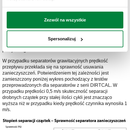
Separatory zanieczyszczeń naszej firmy to urządzenia
grawitacyjne, które wykorzystują w swoim działaniu zjawisko
opadania cząstek. Tego typu rozwiązanie gwarantuje
wysoką sprawność w trakcie normalnej pracy instalacji,
Zezwól na wszystkie
ponieważ zbliżone wymagania odnośnie maksymalnej
prędkości wody są również stosowane podczas
wymiarowania innych elementów systemu. Oznacza to, że
Spersonalizuj
takie rozwiązanie naturalnie wpisuje się w charakterystykę
pracy całego układu.
W przypadku separatorów grawitacyjnych prędkość
przepływu przekłada się na sprawność usuwania
zanieczyszczeń. Potwierdzeniem tej zależności jest
zamieszczony poniżej wykres pochodzący z testów
przeprowadzonych dla separatorów z serii DIRTCAL. W
przypadku prędkości 0,5 m/s skuteczność separacji
drobnych cząstek przy stałej ilości cykli jest znacząco
wyższa niż w przypadku kiedy prędkość czynnika wynosiła 1
m/s.