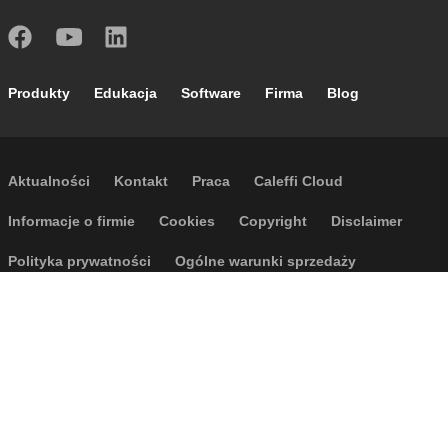
Footer main navigation
Produkty
Edukacja
Software
Firma
Blog
Footer secondary navigation
Aktualności
Kontakt
Praca
Caleffi Cloud
Footer menu
Informacje o firmie
Cookies
Copyright
Disclaimer
Polityka prywatności
Ogólne warunki sprzedaży
Dostępność
Regulamin wyjazdów
P.I. IT04104030962 - © 1961 - 2026
Caleffi S.p.a. | Wszelkie prawa
zastrzeżone