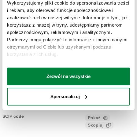
Wykorzystujemy pliki cookie do spersonalizowania treści
i reklam, aby oferować funkcje społecznościowe i
Rysunki 2D
analizować ruch w naszej witrynie. Informacje o tym, jak
korzystasz z naszej witryny, udostępniamy partnerom
społecznościowym, reklamowym i analitycznym.
DWG
DXF
PDF
Partnerzy mogą połączyć te informacje z innymi danymi
Modele 3D
otrzymanymi od Ciebie lub uzyskanymi podczas
korzystania z ich usług.
IGS
STP
Zezwól na wszystkie
Specyfikacja techniczna
Pokaż
Skopiuj
Spersonalizuj
CALEFFI, 502043. Automatyczny zawór odpowietrzający z
zamknięciem higroskopijnym Przyłącze: G 1/2" A (ISO 228-1)
SCIP code
Pokaż
d0992322-de2d-419c-858f-
GZ. Maksymalne ciśnienie pracy: 10 bar. Maksymalne
Skopiuj
ab2400ddf9a7
ciśnienie upustowe: 2,5 bar. Zakres temperatury medium: 0–