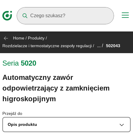
Suggestions will appear as you type
Home
/
Produkty
/
... /
Rozdzielacze i termostatyczne zespoły regulacji
/
502043
Seria
5020
Automatyczny zawór
odpowietrzający z zamknięciem
higroskopijnym
Przejdź do
Opis produktu