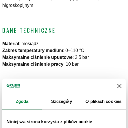
higroskopijnym
DANE TECHNICZNE
Materiał
:
mosiądz
Zakres temperatury medium
:
0–110 °C
Maksymalne ciśnienie upustowe
:
2,5 bar
Maksymalne ciśnienie pracy
:
10 bar
RYSUNKI I SPECYFIKACJE
Zgoda
Szczegóły
O plikach cookies
Kod produktu
Przyłącze
Actions
Niniejsza strona korzysta z plików cookie
502043
G 1/2" A (ISO 228-1) GZ
Coll