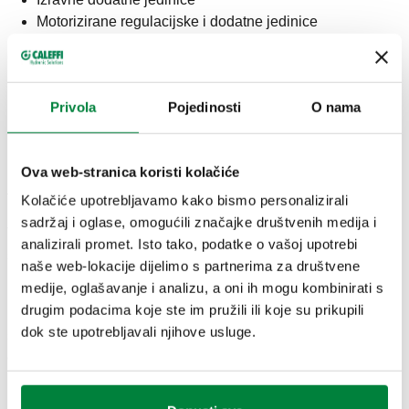
Motorizirane regulacijske i dodatne jedinice
Ovo se rješenje općenito koristi u sljedećim slučajevima:
Obnavljanje: dodavanje toplinske pumpe već
Privola
Pojedinosti
O nama
postojećem sustavu sa zidnim bojlerom
Novi sustavi koriste neintegrirane generatore
Ova web-stranica koristi kolačiće
Raspored je optimiziran za sustav koji radi i u fazi grijanja i u
fazi hlađenja.
Kolačiće upotrebljavamo kako bismo personalizirali
sadržaj i oglase, omogućili značajke društvenih medija i
Trenutačna proizvodnja vode pojednostavljuje konfiguriranje
analizirali promet. Isto tako, podatke o vašoj upotrebi
sustava ali se mora procijeniti u skladu sa specifičnim
naše web-lokacije dijelimo s partnerima za društvene
potrebama.
medije, oglašavanje i analizu, a oni ih mogu kombinirati s
drugim podacima koje ste im pružili ili koje su prikupili
Postoji više prednosti ovog rješenja: nije potreban prostor za
dok ste upotrebljavali njihove usluge.
spremnik sanitarne tople vode ako prihvatite posljedično
ograničenje broja korisnika. Ne stvaraju se povoljni uvjeti za
razvoj bakterije legionele: voda se zagrijava samo dok se
koristi, a to se dozira ovisno o potrebi za toplinsku