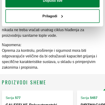
Dopusti sve
dezinfekciju distribucijske mreže.
Zimi, funkciju grijanja može obavljati toplinska pumpa dok
Prilagodi
bojler proizvodi sanitarnu toplu vodu.
Ljeti, toplinska pumpa proizvodi samo rashlađenu vodu i
nikada ne treba vraćati unatrag ciklus hlađenja za
proizvodnju sanitarne tople vode.
Napomena:
Oprema za kontrolu, proširenje i sigurnost mora biti
odgovarajuće veličine da bi odražavali kapacitet grijanja i
specifične karakteristike sustava, u skladu s primjenjivim
zakonima i propisima.
PROIZVODI SHEME
Serija
577
Serija
5457