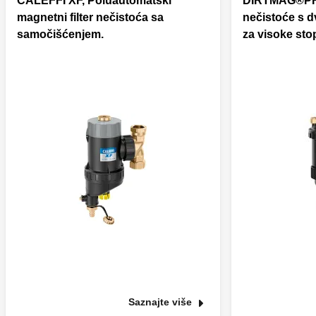
CALEFFI XF, Poluautomatski
DIRTMAG®PRO
magnetni filter nečistoća sa
nečistoće s 
samočišćenjem.
za visoke sto
Saznajte više