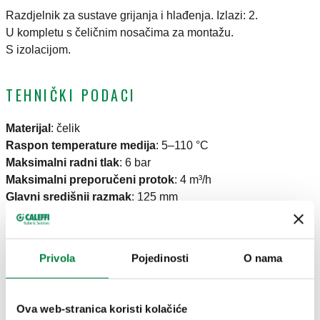
Razdjelnik za sustave grijanja i hlađenja. Izlazi: 2.
U kompletu s čeličnim nosačima za montažu.
S izolacijom.
TEHNIČKI PODACI
Materijal
:
čelik
Raspon temperature medija
:
5–110 °C
Maksimalni radni tlak
:
6 bar
Maksimalni preporučeni protok
:
4 m³/h
Glavni središnji razmak
:
125 mm
CRTEŽI I SPECIFIKACIJE
Privola
Pojedinosti
O nama
Broj
Glavni priključak
Izlazni priključak
Actions
dijela
Ova web-stranica koristi kolačiće