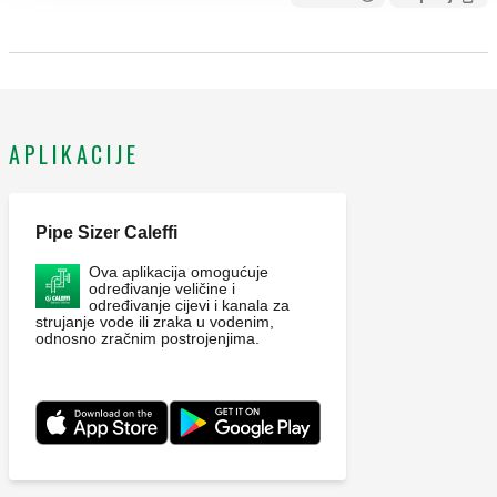
CALEFFI, 550220. Razdjelnik za sustave grijanja i hlađenja.
Izlazi: 2. S izolacijom. U kompletu s čeličnim nosačima za
montažu. Glavni priključak: G 1 1/2" A (ISO 228-1) M. Izlazni
priključak: G 1 1/2" (ISO 228-1) ŽN, 2 izlaza, holender
APLIKACIJE
matica. Maksimalni radni tlak: 6 bar. Raspon temperature
medija: 5–110 °C. Glavni središnji razmak: 125 mm.
Maksimalni preporučeni protok: 4 m³/h. Materijal: čelik.
Pipe Sizer Caleffi
Ova aplikacija omogućuje
određivanje veličine i
određivanje cijevi i kanala za
strujanje vode ili zraka u vodenim,
odnosno zračnim postrojenjima.