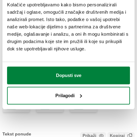
Kolačiće upotrebljavamo kako bismo personalizirali
sadržaj i oglase, omogućili značajke društvenih medija i
G 1 1/2" (ISO 228-1)
analizirali promet. Isto tako, podatke o vašoj upotrebi
G 1 1/2" A (ISO 228-
ŽN
550220
naše web-lokacije dijelimo s partnerima za društvene
Coll
1) M
2 izlaza, holender
medije, oglašavanje i analizu, a oni ih mogu kombinirati s
matica
drugim podacima koje ste im pružili ili koje su prikupili
dok ste upotrebljavali njihove usluge.
2D crteži
DWG
DXF
PDF
Dopusti sve
3D modeli
Prilagodi
IGS
STP
BIM
Tekst ponude
Prikaži
Kopiraj