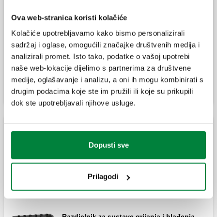
Ova web-stranica koristi kolačiće
Razdjelnik za sustave grijanja i hlađenja.
Izlazi: 3.
Kolačiće upotrebljavamo kako bismo personalizirali
Par spojnica s brtvom.
sadržaj i oglase, omogućili značajke društvenih medija i
analizirali promet. Isto tako, podatke o vašoj upotrebi
naše web-lokacije dijelimo s partnerima za društvene
Proširi
Razdjelnik za sustave grijanja i hlađenja.
medije, oglašavanje i analizu, a oni ih mogu kombinirati s
Izlazi: 4.
drugim podacima koje ste im pružili ili koje su prikupili
dok ste upotrebljavali njihove usluge.
Razdjelnik za sustave grijanja i hlađenja. 5
izlaza.
Kompaktni razdjelnici za centralno grijanje DN 32
Dopusti sve
Razdjelnik za sustave grijanja i hlađenja.
Izlazi: 2.
Hidraulički separator za sustave grijanja i
Prilagodi
hlađenja.
Razdjelnik za sustave grijanja i hlađenja.