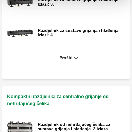
Izlazi: 3.
Razdjelnik za sustave grijanja i hlađenja.
Izlazi: 4.
Proširi
Razdjelnik za sustave grijanja i hlađenja. 5
izlaza.
Hidraulički separator za sustave grijanja i
hlađenja.
Kompaktni razdjelnici za centralno grijanje od
nehrđajućeg čelika
Par čepova s brtvama za izlaze koji se ne
Razdjelnik od nehrđajućeg čelika za
koriste.
sustave grijanja i hlađenja. 2 izlaza.