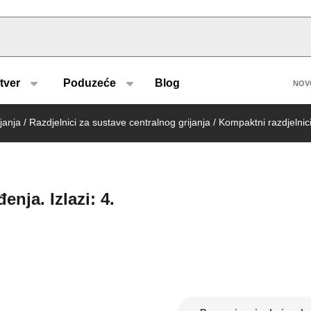
u type
H
tver
Poduzeće
Blog
NOV
janja
/
Razdjelnici za sustave centralnog grijanja
/
Kompaktni razdjelnici
enja. Izlazi: 4.