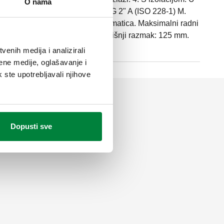
O nama
za montažu. Glavni priključak: G 2" A (ISO 228-1) M.
ISO 228-1) ŽN, 4 izlaza, holender matica. Maksimalni radni
re medija: 5–110 °C. Glavni središnji razmak: 125 mm.
 9 m³/h. Materijal: čelik.
enih medija i analizirali
ene medije, oglašavanje i
k ste upotrebljavali njihove
Dopusti sve