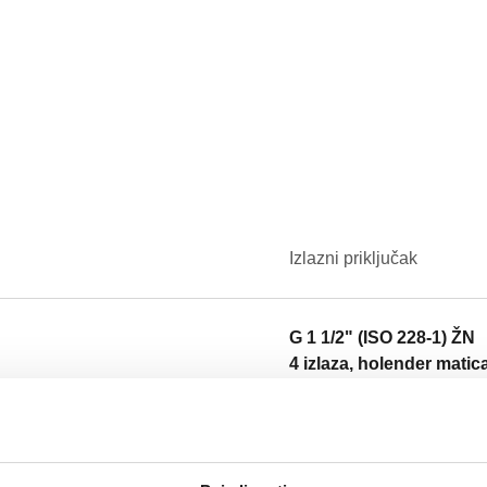
Izlazni priključak
G 1 1/2" (ISO 228-1) ŽN
4 izlaza, holender matic
Tekst ponude
CALEFFI, 550340. Razdjelnik za