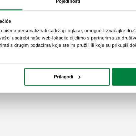
Pojedinosti
kompletu s čeličnim nosačima 
Izlazni priključak: G 1 1/2" (
ačiće
tlak: 6 bar. Raspon temperatu
Maksimalni preporučeni protok:
bismo personalizirali sadržaj i oglase, omogućili značajke društv
vašoj upotrebi naše web-lokacije dijelimo s partnerima za društv
rati s drugim podacima koje ste im pružili ili koje su prikupili do
Prilagodi