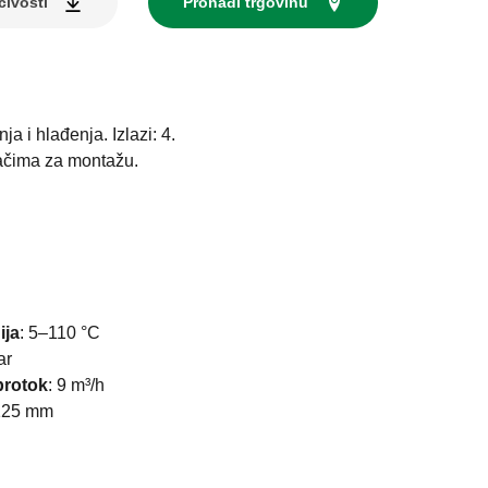
čivosti
Pronađi trgovinu
ja i hlađenja. Izlazi: 4.
ačima za montažu.
ija
:
5–110 °C
ar
protok
:
9 m³/h
125 mm