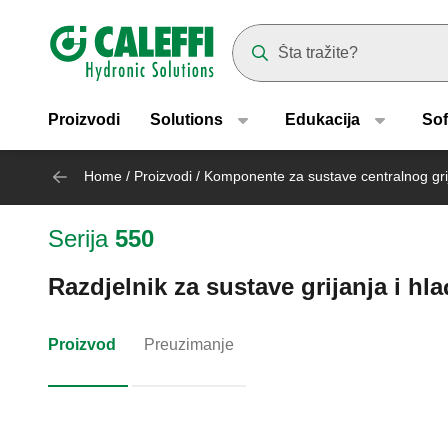
Header main navigation
Suggestions will appear as yo
Proizvodi
Solutions
Edukacija
Sof
Home
/
Proizvodi
/
Komponente za sustave centralnog gri
Serija
550
Razdjelnik za sustave grijanja i hlađ
Proizvod
Preuzimanje