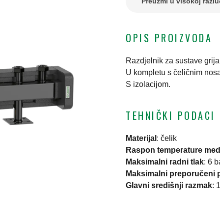
Preuzmi u visokoj razlu
OPIS PROIZVODA
Razdjelnik za sustave grijan
U kompletu s čeličnim nos
S izolacijom.
TEHNIČKI PODACI
Materijal
:
čelik
Raspon temperature med
Maksimalni radni tlak
:
6 b
Maksimalni preporučeni 
Glavni središnji razmak
: