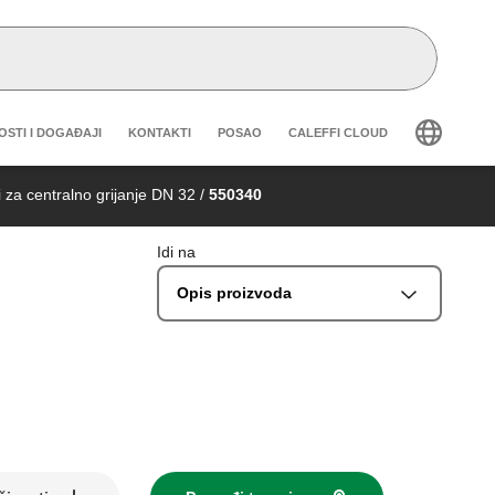
eader secondary navigation
OSTI I DOGAĐAJI
KONTAKTI
POSAO
CALEFFI CLOUD
 za centralno grijanje DN 32
/
550340
Idi na
Opis proizvoda