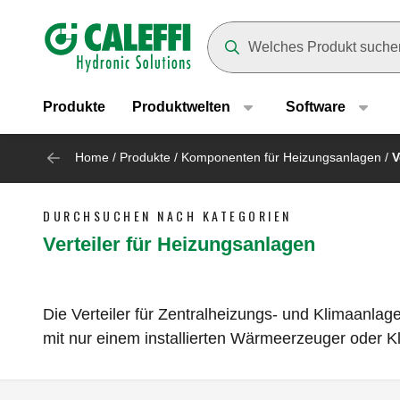
Header main navigation
Suggestions will appear as yo
Produkte
Produktwelten
Software
Home
/
Produkte
/
Komponenten für Heizungsanlagen
/
V
DURCHSUCHEN NACH KATEGORIEN
Verteiler für Heizungsanlagen
Die Verteiler für Zentralheizungs- und Klimaanl
mit nur einem installierten Wärmeerzeuger oder K