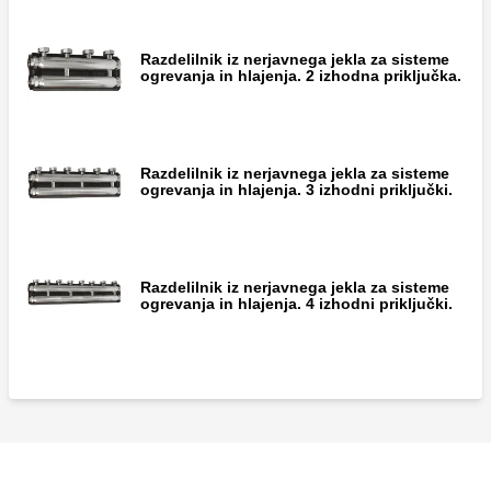
Par čepov s tesnilom za neuporabljene
Razdelilnik iz nerjavnega jekla za sisteme
izhode.
ogrevanja in hlajenja. 2 izhodna priključka.
Razdelilnik iz nerjavnega jekla za sisteme
Par spojk s tesnilom.
ogrevanja in hlajenja. 3 izhodni priključki.
Razdelilnik iz nerjavnega jekla za sisteme
ogrevanja in hlajenja. 4 izhodni priključki.