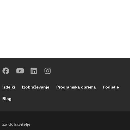
Footer main navigation
Izdelki
Izobraževanje
Programska oprema
Podjetje
Blog
External links
Za dobavitelje