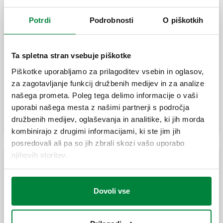
Razdelilnik za sisteme ogrevanja in
izhode.
hlajenja. Izhod: 2+1.
Potrdi
Podrobnosti
O piškotkih
Razdelilnik za sisteme ogrevanja in
Par spojk s tesnilom.
Ta spletna stran vsebuje piškotke
hlajenja. 3 izhodi.
Piškotke uporabljamo za prilagoditev vsebin in oglasov,
za zagotavljanje funkcij družbenih medijev in za analize
našega prometa. Poleg tega delimo informacije o vaši
Razširi
Razdelilnik za sisteme ogrevanja in
uporabi našega mesta z našimi partnerji s področja
hlajenja. 4 izhodi.
družbenih medijev, oglaševanja in analitike, ki jih morda
kombinirajo z drugimi informacijami, ki ste jim jih
posredovali ali pa so jih zbrali skozi vašo uporabo
njihovih storitev.
Razdelilnik za sisteme ogrevanja in
hlajenja. 5 izhodov.
Standardni razdelilnik za sisteme centralnega
ogrevanja DN 32
Dovoli vse
Hidravlični ločevalnik za ogrevalne in
Razdelilnik za sisteme ogrevanja in
hladilne sisteme.
hlajenja. 2 izhoda.