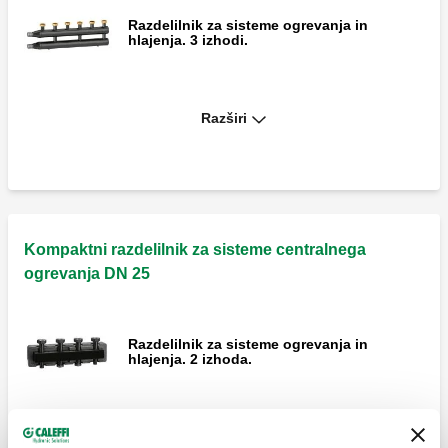
Razdelilnik za sisteme ogrevanja in
hlajenja. 3 izhodi.
Razširi
Razdelilnik za sisteme ogrevanja in
hlajenja. Izhod: 3+1.
Razdelilnik za sisteme ogrevanja in
hlajenja. 4 izhodi.
Kompaktni razdelilnik za sisteme centralnega
ogrevanja DN 25
Izolacija za razdelilnike za sistem
Razdelilnik za sisteme ogrevanja in
centralnega ogrevanja serije 550.
hlajenja. 2 izhoda.
Par čepov s tesnilom za neuporabljene