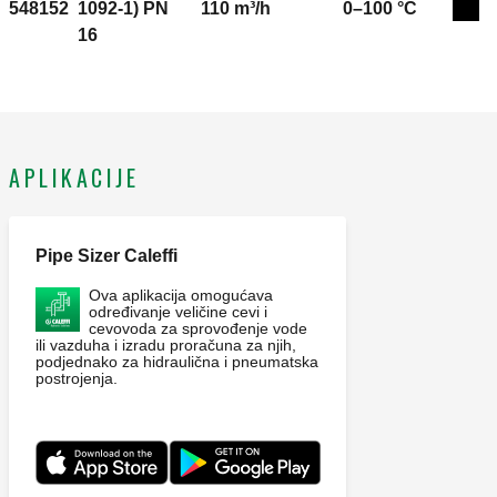
548152
1092-1) PN
110 m³/h
0–100 °C
Exp
16
APLIKACIJE
Pipe Sizer Caleffi
Ova aplikacija omogućava
određivanje veličine cevi i
cevovoda za sprovođenje vode
ili vazduha i izradu proračuna za njih,
podjednako za hidraulična i pneumatska
postrojenja.