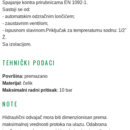
Spajanje kontra prirubnicama EN 1092-1.
Sastoji se od:
- automatskim odzračnim lončićem;
- zaustavnim ventilom;
- ispusnom slavinom.Priključak za tempreraturnu sodnu: 1/2"
Ž.
Sa izolacijom.
TEHNIČKI PODACI
Površina
:
premazano
Materijal
:
čelik
Maksimalni radni pritisak
:
10 bar
NOTE
Hidraulični odvajač mora biti dimenzionisan prema
maksimalnoj vrednosti protoka na ulazu. Odabrana