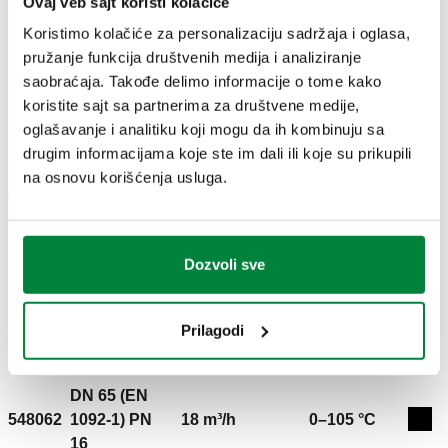
Ovaj veb sajt koristi kolačiće
DWG
DXF
Koristimo kolačiće za personalizaciju sadržaja i oglasa,
3D modeli
pružanje funkcija društvenih medija i analiziranje
saobraćaja. Takođe delimo informacije o tome kako
koristite sajt sa partnerima za društvene medije,
BIM
oglašavanje i analitiku koji mogu da ih kombinuju sa
drugim informacijama koje ste im dali ili koje su prikupili
na osnovu korišćenja usluga.
Tekst tendera
Prikaži
Kopiraj
CALEFFI, 548052. Hidraulički odvajač. Sa izolacijom.
Dozvoli sve
Spajanje kontra prirubnicama EN 1092-1. Sastoji se
SCIP code
Prikaži
bd12e2bf-4a5e-4d6b-b815-
od:- automatskim odzračnim lončićem;- zaustavnim
Kopiraj
31f1c65211c3
ventilom;- ispusnom slavinom. Priključak za
Prilagodi
tempreraturnu sodnu: 1/2" Ž. Priključak: DN 50 (EN
1092-1) PN 16. Maksimalni radni pritisak: 10 bar.
Srednji raspon temperature: 0–105 °C. Površina:
DN 65 (EN
premazano. Maksimalni preporučeni stepen protoka: 9
548062
1092-1) PN
18 m³/h
0–105 °C
Exp
m³/h. Materijal: čelik.
16