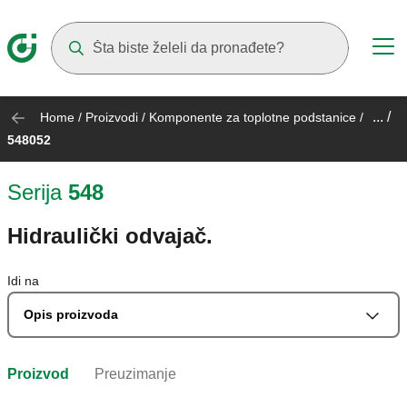
Suggestions will appear as you type
... /
Home
/
Proizvodi
/
Komponente za toplotne podstanice
/
548052
Serija
548
Hidraulički odvajač.
Idi na
Opis proizvoda
Proizvod
Preuzimanje