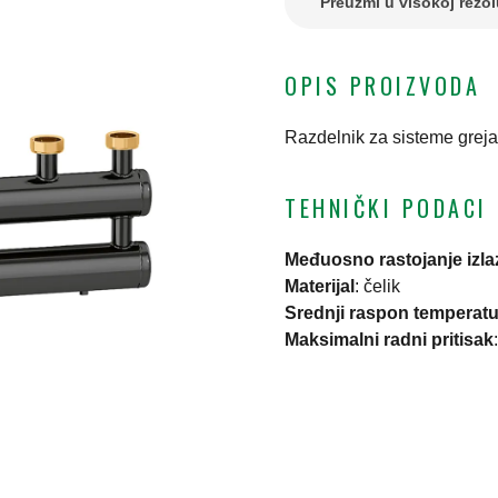
Preuzmi u visokoj rezol
OPIS PROIZVODA
Razdelnik za sisteme grejan
TEHNIČKI PODACI
Međuosno rastojanje izla
Materijal
:
čelik
Srednji raspon temperatu
Maksimalni radni pritisak