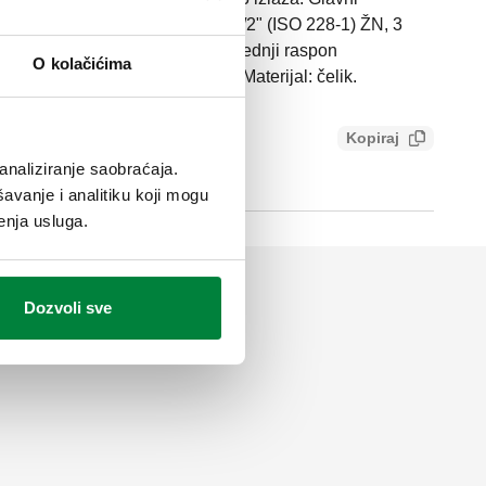
8-1) M. Odvodni priključak: G 1 1/2" (ISO 228-1) ŽN, 3
imalni radni pritisak: 10 bar. Srednji raspon
O kolačićima
no rastojanje izlaza: 125 mm. Materijal: čelik.
Kopiraj
bbc7c443cc9
analiziranje saobraćaja.
avanje i analitiku koji mogu
enja usluga.
Dozvoli sve