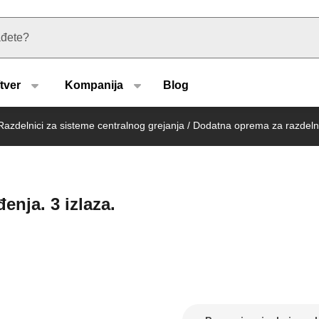
u type
tver
Kompanija
Blog
Razdelnici za sisteme centralnog grejanja
/
Dodatna oprema za razdelni
enja. 3 izlaza.