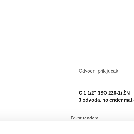
Odvodni priključak
G 1 1/2" (ISO 228-1) ŽN
3 odvoda, holender mati
Tekst tendera
CALEFFI, 550030. Razdelnik za