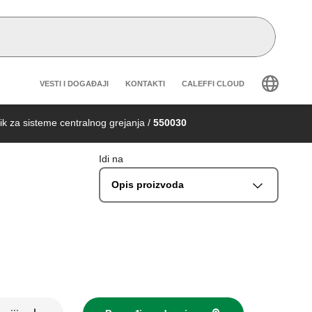
Header secondary navigation
VESTI I DOGAĐAJI
KONTAKTI
CALEFFI CLOUD
k za sisteme centralnog grejanja
/
550030
Idi na
Opis proizvoda