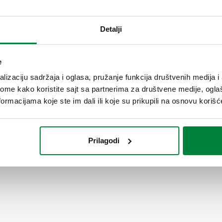
priključak: G 1 1/2" A (ISO 22
odvoda, holender matica. Maks
Detalji
temperature: 5–110 °C. Međuos
SCIP code
e
5a99dfbe-4dcc-4bed-8b25-9
lizaciju sadržaja i oglasa, pružanje funkcija društvenih medija i 
ome kako koristite sajt sa partnerima za društvene medije, oglaš
ormacijama koje ste im dali ili koje su prikupili na osnovu korišć
Prilagodi