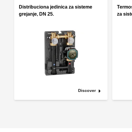
Distribuciona jedinica za sisteme
Termos
grejanje, DN 25.
za sis
Discover