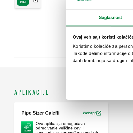
BIM
Saglasnost
Ovaj veb sajt koristi kolačić
Koristimo kolačiće za persona
Takođe delimo informacije o t
da ih kombinuju sa drugim inf
APLIKACIJE
Pipe Sizer Caleffi
Webapp
Ova aplikacija omogućava
određivanje veličine cevi i
cevovoda za sprovođenje vode ili