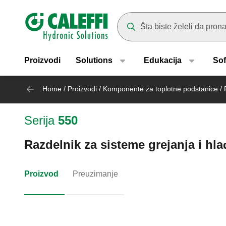
Header main navigation
Suggestions will appear as yo
Proizvodi
Solutions
Edukacija
Sof
Home
/
Proizvodi
/
Komponente za toplotne podstanice
/
Serija
550
Razdelnik za sisteme grejanja i hlađ
Proizvod
Preuzimanje