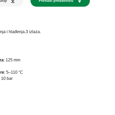
uciji
Pronađi prodavnicu
ja i hlađenja.3 izlaza.
za
:
125 mm
re
:
5–110 °C
:
10 bar