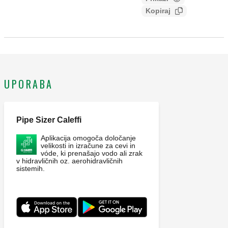
26191fd9-d162-48d4-bfa1-
zapornim ventilom, fleksibilno cevjo in zapornim ventilom.
Kopiraj
40c9ebcb906b
Maksimalni delovni tlak: 10 bar. Območje temperature
medija: 2–95 °C. Dolžina cevi: 0,4 m. Material: medenina DR
odporna na izločanje cinka.
UPORABA
Pipe Sizer Caleffi
Aplikacija omogoča določanje
velikosti in izračune za cevi in
vóde, ki prenašajo vodo ali zrak
v hidravličnih oz. aerohidravličnih
sistemih.