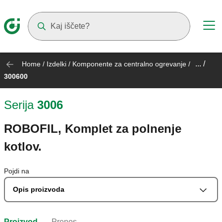
Suggestions will appear as you type
... /
Home
/
Izdelki
/
Komponente za centralno ogrevanje
/
300600
Serija
3006
ROBOFIL, Komplet za polnenje
kotlov.
Pojdi na
Opis proizvoda
Proizvod
Prenos