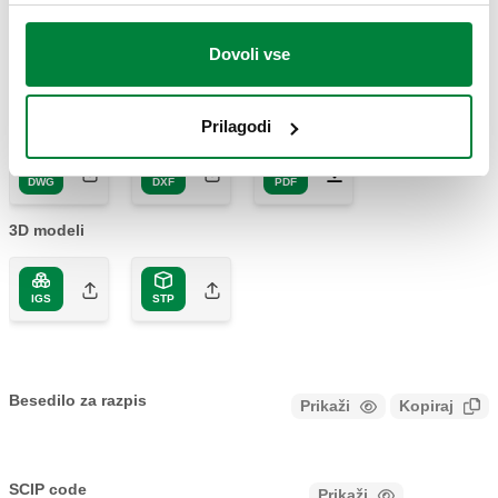
300600
Dovoli vse
Coll
2D risba
Prilagodi
DWG
DXF
PDF
3D modeli
IGS
STP
Besedilo za razpis
Prikaži
Kopiraj
CALEFFI, 300600, ROBOFIL. Komplet za polnenje kotlov.
Opremljen z dvojnim nepovratnim ventilom z vgrajenim
SCIP code
Prikaži