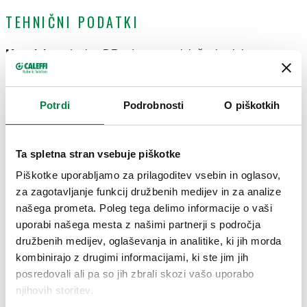
TEHNIČNI PODATKI
Material
:
medenina DR odporna na izločanje cinka
Dolžina cevi
:
0,4 m
Območje temperature medija
:
2–95 °C
Maksimalni delovni tlak
:
10 bar
Potrdi
Podrobnosti
O piškotkih
CERTIFIKATI
Ta spletna stran vsebuje piškotke
Piškotke uporabljamo za prilagoditev vsebin in oglasov,
za zagotavljanje funkcij družbenih medijev in za analize
našega prometa. Poleg tega delimo informacije o vaši
uporabi našega mesta z našimi partnerji s področja
RISBE IN SPECIFIKACIJE
družbenih medijev, oglaševanja in analitike, ki jih morda
kombinirajo z drugimi informacijami, ki ste jim jih
posredovali ali pa so jih zbrali skozi vašo uporabo
njihovih storitev.
Koda artikla
Actions