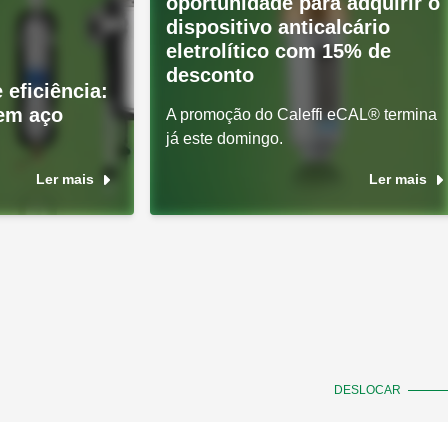
oportunidade para adquirir o
dispositivo anticalcário
eletrolítico com 15% de
desconto
 eficiência:
 em aço
A promoção do Caleffi eCAL® termina
já este domingo.
Ler mais
Ler mais
DESLOCAR