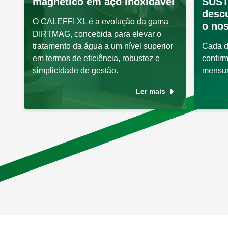
magnético em aço inoxidável
SUST
desc
O CALEFFI XL é a evolução da gama
o nos
DIRTMAG, concebida para elevar o
tratamento da água a um nível superior
Cada d
em termos de eficiência, robustez e
confir
simplicidade de gestão.
mensur
Ler mais