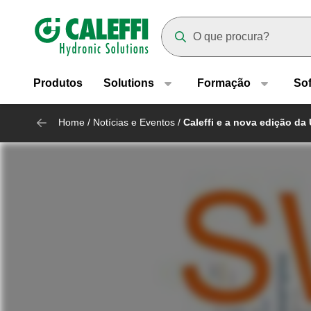
Header main navigation
Suggestions will appear as yo
Produtos
Solutions
Formação
So
Home
/
Notícias e Eventos
/
Caleffi e a nova edição da