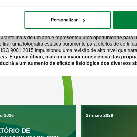
tes interessadas” (
stakeholders
).
s: cada evento foi ponderado, segundo uma classificação comum
de decisão.
Personalizar
durante mais de um ano e representou uma oportunidade para um
tirar uma fotografia estática puramente para efeitos de certific
 ISO 9001:2015 impulsionou uma revisão de alto nível que trar
ders
.
É quase óbvio, mas uma maior consciência das própria
onduzirá a um aumento da eficácia fisiológica dos diversos 
ho 2026
27 maio 2026
TÓRIO DE