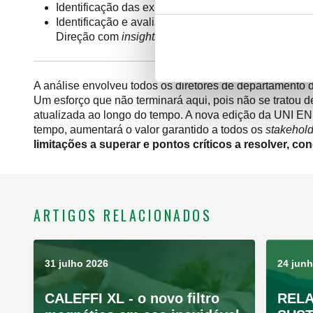
Identificação das exigências e expectativas das “par
Identificação e avaliação de riscos e oportunidade
Direção com
insights
úteis aos diversos processos 
A análise envolveu todos os diretores de departamento 
Um esforço que não terminará aqui, pois não se tratou de 
atualizada ao longo do tempo. A nova edição da UNI EN
tempo, aumentará o valor garantido a todos os
stakehol
limitações a superar e pontos críticos a resolver, c
ARTIGOS RELACIONADOS
31 julho 2026
24 jun
CALEFFI XL - o novo filtro
RELA