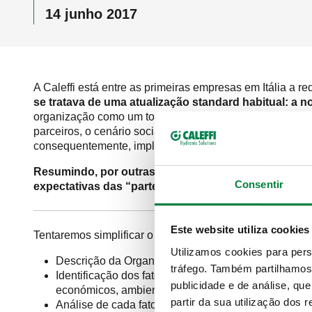
14 junho 2017
A Caleffi está entre as primeiras empresas em Itália a
se tratava de uma atualização standard habitual: a 
organização como um todo teve de avaliar o contexto em 
parceiros, o cenário social onde se integra, os recursos i
consequentemente, implementar ações para melhorar a e
Resumindo, por outras palavras, a Direção teve de 
Consentir
expectativas das “partes interessadas” (
stakeholder
Este website utiliza cookies
Tentaremos simplificar o percurso realizado para dar um
Utilizamos cookies para pers
Descrição da Organização e identificação dos bens 
tráfego. Também partilhamos 
Identificação dos fatores de contexto interno/externo
publicidade e de análise, q
económicos, ambientais e territoriais; fatores de va
partir da sua utilização dos 
Análise de cada fator na situação atual e naquela e