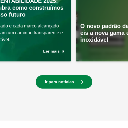
ENTABILIDADE 2025:
ubra como construímos
so futuro
O novo padrão de
ado e cada marco alcançado
eis a nova gama
mam um caminho transparente e
inoxidável
ável.
Ler mais
Ir para notícias