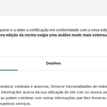
 requerer e a obter a certificação em conformidade com a nova 
nova edição da norma exigia uma análise muito mais extens
que opera com uma visão a 360 graus - ou seja, incluindo o ter
nternos, quer sejam humanos, financeiros ou materiais - a fim de
ficácia dos sistemas de gestão e proteger bens.
enfrentar uma articulada e complexa análise SWOT da empre
Detalhes
s
).
a ideia do trabalho desenvolvido:
onalizar conteúdo e anúncios, fornecer funcionalidades de redes
de valor em relação ao contexto interno/externo.
informações acerca da sua utilização do site com os nossos pa
 (Análise PEST - fatores político-legais, tecnológicos, de compet
ue as podem combinar com outras informações que lhes forneceu 
lores e éticos, culturais e de conhecimento da organização).
respetivos serviços.
sperada/prevista.