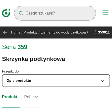
Suggestions will appear as you type
... /
Home
/
Produkty
/
Elementy do wody użytkowej
/
359011
Seria
359
Skrzynka podtynkowa
Przejdź do
Opis produktu
Produkt
Pobierz