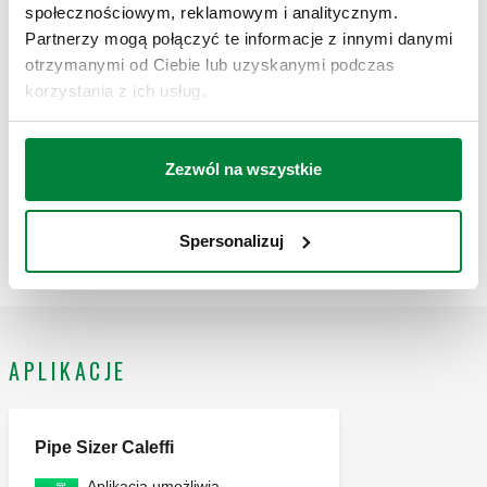
Exp
społecznościowym, reklamowym i analitycznym.
odcinające 4+5
Partnerzy mogą połączyć te informacje z innymi danymi
otrzymanymi od Ciebie lub uzyskanymi podczas
korzystania z ich usług.
Zapasowa skrzynka na główne
359420,
359013
Exp
zawory odcinające 3+4
359490
Zezwól na wszystkie
Zapasowa skrzynka na główne
359100,
359014
Exp
zawory odcinające
359190
Spersonalizuj
APLIKACJE
Pipe Sizer Caleffi
Aplikacja umożliwia