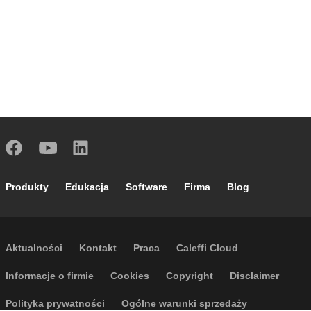
Footer main navigation
Produkty
Edukacja
Software
Firma
Blog
Footer secondary navigation
Aktualności
Kontakt
Praca
Caleffi Cloud
Footer menu
Informacje o firmie
Cookies
Copyright
Disclaimer
Polityka prywatności
Ogólne warunki sprzedaży