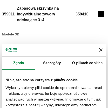
Zapasowa skrzynka na
359011
indywidualne zawory
359410
Coll
odcinające 3+4
Modele 3D
Specyfikacja techniczna
Pokaż
Skopiuj
Zgoda
Szczegóły
O plikach cookies
CALEFFI, 359011. Skrzynka podtynkowa
SCIP code
Pokaż
46723c83-d061-4e11-bd76-
Skopiuj
Niniejsza strona korzysta z plików cookie
5bfdafd6e114
Wykorzystujemy pliki cookie do spersonalizowania treści
i reklam, aby oferować funkcje społecznościowe i
analizować ruch w naszej witrynie. Informacje o tym, jak
Zapasowa skrzynka na
korzystasz z naszej witryny, udostępniamy partnerom
359012
indywidualne zawory
359510