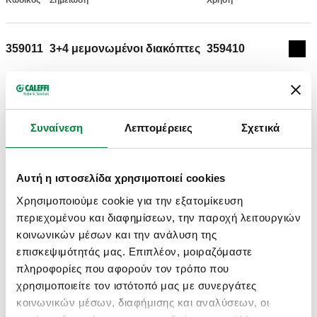
Κωδικός
Σημείωση
Χρήση
Actions
359011
3+4 μεμονωμένοι διακόπτες
359410
Coll
Μοντέλα 3D
Συναίνεση
Λεπτομέρειες
Σχετικά
Κείμενο προσφοράς
Εμφάνιση
αντίγραφο
Αυτή η ιστοσελίδα χρησιμοποιεί cookies
CALEFFI, 359011. Ανταλλακτικός πίνακας.
Χρησιμοποιούμε cookie για την εξατομίκευση
SCIP code
Εμφάνιση
46723c83-d061-4e11-bd76-
περιεχομένου και διαφημίσεων, την παροχή λειτουργιών
αντίγραφο
5bfdafd6e114
κοινωνικών μέσων και την ανάλυση της
επισκεψιμότητάς μας. Επιπλέον, μοιραζόμαστε
πληροφορίες που αφορούν τον τρόπο που
χρησιμοποιείτε τον ιστότοπό μας με συνεργάτες
359012
4+5 μεμονωμένοι διακόπτες
359510
Exp
κοινωνικών μέσων, διαφήμισης και αναλύσεων, οι