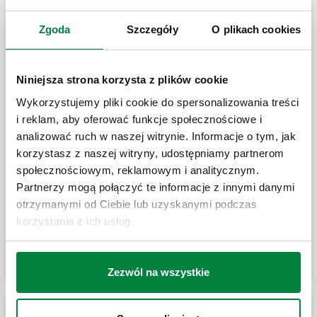
CALEFFI XS®, Urządzenie filtrujące z
magnesem do montażu pod kotłem
Zgoda
Szczegóły
O plikach cookies
Niniejsza strona korzysta z plików cookie
CALEFFI XS®, Urządzenie filtrujące z
magnesem do montażu pod kotłem.
Wykorzystujemy pliki cookie do spersonalizowania treści
i reklam, aby oferować funkcje społecznościowe i
analizować ruch w naszej witrynie. Informacje o tym, jak
korzystasz z naszej witryny, udostępniamy partnerom
Złączka z nakrętką i uszczelnieniem.
społecznościowym, reklamowym i analitycznym.
Chromowana
Partnerzy mogą połączyć te informacje z innymi danymi
otrzymanymi od Ciebie lub uzyskanymi podczas
korzystania z ich usług.
Rozwiń
Złączka do płukania i dozowania środków
chemicznych.
Zezwól na wszystkie