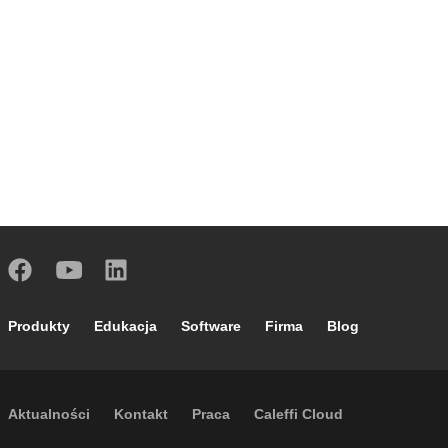
Footer main navigation
Produkty
Edukacja
Software
Firma
Blog
Footer secondary navigation
Aktualności
Kontakt
Praca
Caleffi Cloud