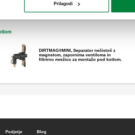
Prilagodi
otlom
DIRTMAG®MINI, Separator nečistoč z
o
magnetom, zapornima ventiloma in
filtrirno mrežico za montažo pod kotlom.
Podjetje
Blog