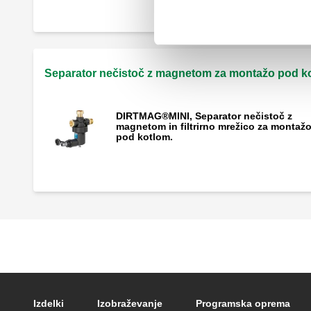
Separator nečistoč z magnetom za montažo pod k
DIRTMAG®MINI, Separator nečistoč z
magnetom in filtrirno mrežico za montaž
pod kotlom.
Footer main navigation
Izdelki
Izobraževanje
Programska oprema