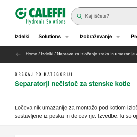
Header main navigation
Suggestions will appear as yo
Izdelki
Solutions
Izobraževanje
Pr
Home
/
Izdelki
/
Naprave za izločanje zraka in umazanije
BRSKAJ PO KATEGORIJI
Separatorji nečistoč za stenske kotle
Ločevalnik umazanije za montažo pod kotlom izloča
sestavljene iz peska in delcev rje. Izvedbe, ki s