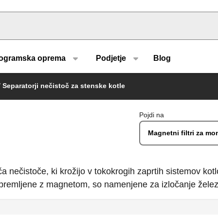
u type
ogramska oprema
Podjetje
Blog
/
Separatorji nečistoč za stenske kotle
Pojdi na
Magnetni filtri za m
 nečistoče, ki krožijo v tokokrogih zaprtih sistemov ko
o opremljene z magnetom, so namenjene za izločanje želez