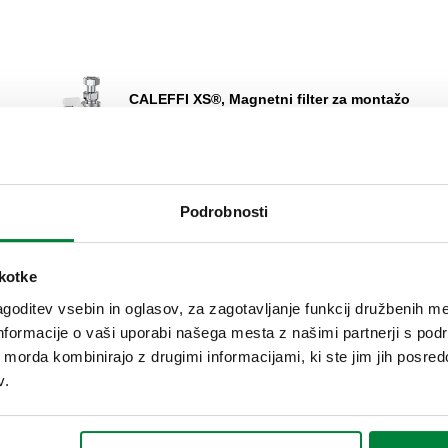
CALEFFI XS®, Magnetni filter za montažo
pod kotlom.
Razširi
Podrobnosti
škotke
goditev vsebin in oglasov, za zagotavljanje funkcij družbenih me
nformacije o vaši uporabi našega mesta z našimi partnerji s pod
ih morda kombinirajo z drugimi informacijami, ki ste jim jih posredov
v.