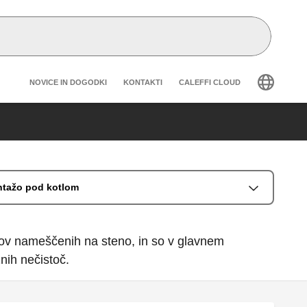
Header secondary navigation
NOVICE IN DOGODKI
KONTAKTI
CALEFFI CLOUD
ontažo pod kotlom
tlov nameščenih na steno, in so v glavnem
nih nečistoč.