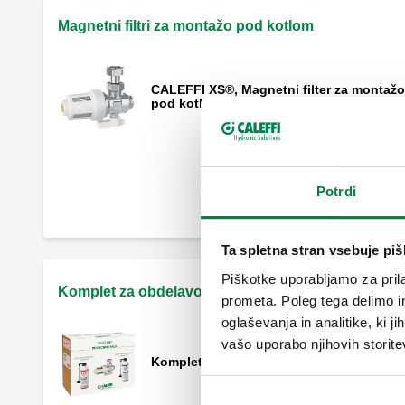
Magnetni filtri za montažo pod kotlom
CALEFFI XS®, Magnetni filter za montažo
pod kotlom. Kotna izvedba.
Komplet za izpiranje in dodajanje
Potrdi
dodatkov.
Ta spletna stran vsebuje pi
Piškotke uporabljamo za prila
Komplet za obdelavo vode
prometa. Poleg tega delimo i
oglaševanja in analitike, ki j
vašo uporabo njihovih storite
Komplet za vzdrževanje.