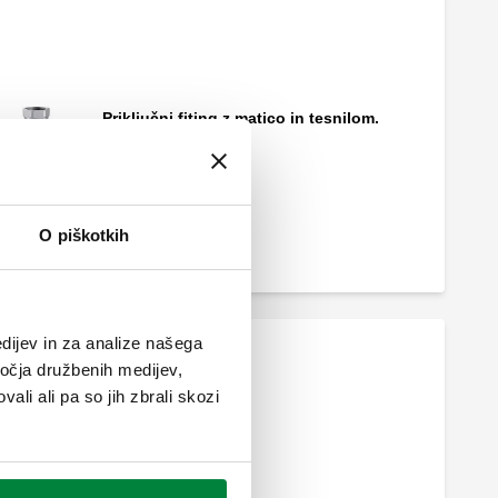
Priključni fiting z matico in tesnilom.
O piškotkih
dijev in za analize našega
ročja družbenih medijev,
ali ali pa so jih zbrali skozi