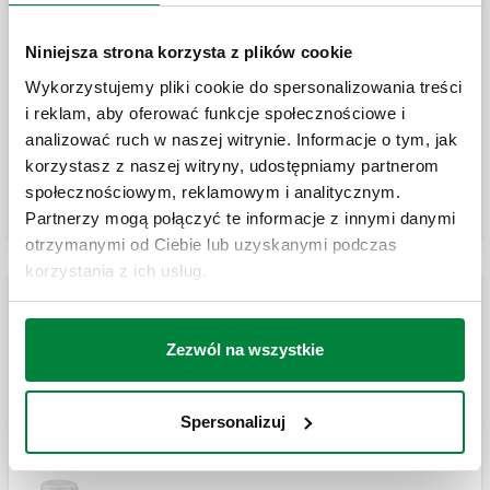
Niniejsza strona korzysta z plików cookie
Siłownik termoelektryczny
zmikroprzełącznikiem pomocniczym.
Wykorzystujemy pliki cookie do spersonalizowania treści
i reklam, aby oferować funkcje społecznościowe i
analizować ruch w naszej witrynie. Informacje o tym, jak
Rozwiń
korzystasz z naszej witryny, udostępniamy partnerom
Siłownik termoelektryczny.
społecznościowym, reklamowym i analitycznym.
Partnerzy mogą połączyć te informacje z innymi danymi
otrzymanymi od Ciebie lub uzyskanymi podczas
korzystania z ich usług.
Adapter do podłączania głowic
termostatycznych i siłowników
termoelektrycznych z zaworami z serii 338,
Siłowniki termoelektryczne z przyłączem wciskowym
339, 401, 402, 425, 426, 421, 422, 455, 456.
Zezwól na wszystkie
Siłownik termoelektryczny.
Siłownik termoelektryczny z ręcznym
otwarciem i wskaźnikiem pozycji otwarcia.
Spersonalizuj