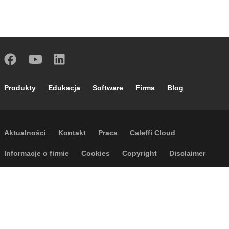
Footer main navigation
Produkty
Edukacja
Software
Firma
Blog
Footer secondary navigation
Aktualności
Kontakt
Praca
Caleffi Cloud
Footer menu
Informacje o firmie
Cookies
Copyright
Disclaimer
Polityka prywatności
Ogólne warunki sprzedaży
Dostępność
Regulamin wyjazdów