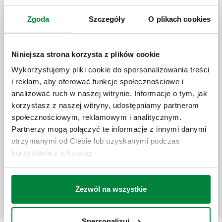
Szybkozłącza do podłączenia naczynia wzbiorczego
Zgoda
Szczegóły
O plikach cookies
Szybkozłącze do podłączenia naczynia
wzbiorczego.
Niniejsza strona korzysta z plików cookie
Wykorzystujemy pliki cookie do spersonalizowania treści
i reklam, aby oferować funkcje społecznościowe i
analizować ruch w naszej witrynie. Informacje o tym, jak
Szybkozłącze do podłączenia naczynia
wzbiorczego, z zaworem spustowym.
korzystasz z naszej witryny, udostępniamy partnerom
społecznościowym, reklamowym i analitycznym.
Partnerzy mogą połączyć te informacje z innymi danymi
otrzymanymi od Ciebie lub uzyskanymi podczas
Szybkozłącze do podłączenia naczynia
wzbiorczego z zaworem spustowym i
korzystania z ich usług.
zaworem kulowym.
Zezwól na wszystkie
Spersonalizuj