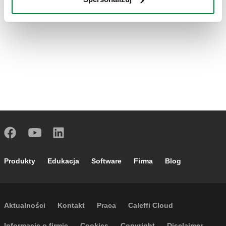
Footer main navigation
Produkty
Edukacja
Software
Firma
Blog
Footer secondary navigation
Aktualności
Kontakt
Praca
Caleffi Cloud
Informacje o firmie
Cookies
Copyright
Disclaimer