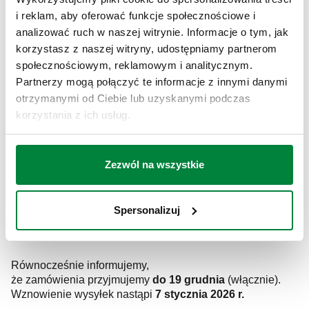
i reklam, aby oferować funkcje społecznościowe i
analizować ruch w naszej witrynie. Informacje o tym, jak
korzystasz z naszej witryny, udostępniamy partnerom
Pragniemy złożyć Państwu
społecznościowym, reklamowym i analitycznym.
najserdeczniejsze życzenia
Partnerzy mogą połączyć te informacje z innymi danymi
spokojnych, pełnych radości i ciepła
otrzymanymi od Ciebie lub uzyskanymi podczas
Świąt Bożego Narodzenia
korzystania z ich usług.
oraz pomyślnego Nowego Roku 2026.
Zezwól na wszystkie
Niech nadchodzący czas obfituje w sukcesy,
pozytywne zmiany i wiele satysfakcji
zarówno w życiu osobistym, jak i zawodowym.
Spersonalizuj
***
Równocześnie informujemy,
że zamówienia przyjmujemy
do 19 grudnia
(włącznie).
Wznowienie wysyłek nastąpi
7 stycznia 2026 r.