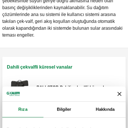
şebekesinde suyun geriye doğru akmasına neden olan
basınç değişikliklerinden kaynaklanabilir. Su dağıtım
çözümlerinde ana su sistemi ile kullanıcı sistemi arasına
takılan çek-valf, geri akış koşulları oluştuğunda otomatik
olarak kapandığından iki sistemde bulunan sular arasındaki
teması engeller.
Dahili çekvalfli küresel vanalar
BALLSTOP, Dahili çekvalfli küresel vana,
dişi bağlantılar.
Rıza
Bilgiler
Hakkında
BALLSTOP, Dahili çekvalfli küresel vana,
dişi bağlantılar. Kollu.