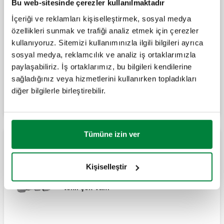
Bu web-sitesinde çerezler kullanılmaktadır
İçeriği ve reklamları kişiselleştirmek, sosyal medya
özellikleri sunmak ve trafiği analiz etmek için çerezler
BALLSTOP, Dahili çekvalfli küresel vana,
erkek - dişi bağlantılar.
kullanıyoruz. Sitemizi kullanımınızla ilgili bilgileri ayrıca
sosyal medya, reklamcılık ve analiz iş ortaklarımızla
paylaşabiliriz. İş ortaklarımız, bu bilgileri kendilerine
sağladığınız veya hizmetlerini kullanırken topladıkları
Genişlet
BALLSTOP, Dahili çekvalfli küresel vana,
diğer bilgilerle birleştirebilir.
dişi - somun bağlantılı.
Tümüne izin ver
BALLSTOP, Dahili çekvalfli küresel
vana, erkek - somun bağlantılı.
Çıkarılabilir bağlantılı çekvalfler
Kişiselleştir
ROBOCHECK-1, Kontrol edilebilir 15 mm
tekli çek-valf.