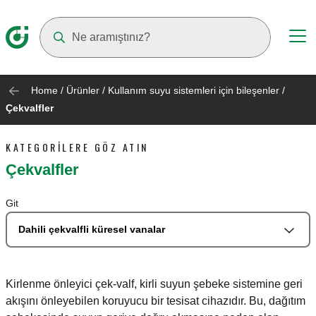
Suggestions will appear as you type
Home
/
Ürünler
/
Kullanım suyu sistemleri için bileşenler
/
Çekvalfler
KATEGORILERE GÖZ ATIN
Çekvalfler
Git
Dahili çekvalfli küresel vanalar
Kirlenme önleyici çek-valf, kirli suyun şebeke sistemine geri
akışını önleyebilen koruyucu bir tesisat cihazıdır. Bu, dağıtım