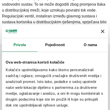
vodovodni sustav. To se može dogoditi zbog promjena tlaka
u distribucijskoj mreži, koje uzrokuju povratni tok vode.
Regulacijski ventil, instaliran između glavnog sustava i
sustava korisnika u distribucijskim rješenjima, sprječava bilo
kakav kontakt vode u dvama sustavima jer se automatski
zatvara kad se stvore uvjeti za povratni protok.
Privola
Pojedinosti
O nama
Standardni kuglasti ventili s ugrađenim nepovratnim
Ova web-stranica koristi kolačiće
ventilima
Kolačiće upotrebljavamo kako bismo personalizirali
sadržaj i oglase, omogućili značajke društvenih medija i
analizirali promet. Isto tako, podatke o vašoj upotrebi
BALLSTOP, Kuglasti ventil s ugrađenim
naše web-lokacije dijelimo s partnerima za društvene
nepovratnim ventilom, ženski priključci.
medije, oglašavanje i analizu, a oni ih mogu kombinirati s
drugim podacima koje ste im pružili ili koje su prikupili
dok ste upotrebljavali njihove usluge.