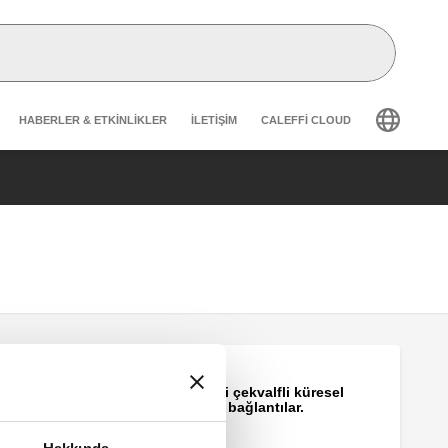
Header secondary navigation
HABERLER & ETKINLIKLER
İLETIŞIM
CALEFFI CLOUD
BALLSTOP, Dahili çekvalfli küresel
vana, erkek - dişi bağlantılar.