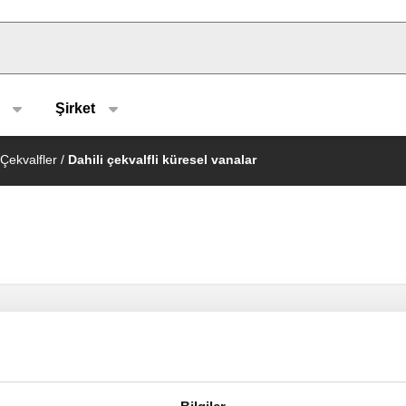
u type
Şirket
Çekvalfler
/
Dahili çekvalfli küresel vanalar
BALLSTOP, Dahili çekvalfli küresel
vana, dişi bağlantılar. Kollu.