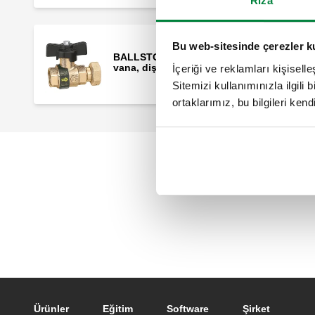
Rıza
Bu web-sitesinde çerezler k
BALLSTOP, Dahili çekvalfli küresel
vana, dişi - somun bağlantılı.
İçeriği ve reklamları kişisell
Sitemizi kullanımınızla ilgili 
ortaklarımız, bu bilgileri kendi
Footer main navigation
Ürünler
Eğitim
Software
Şirket