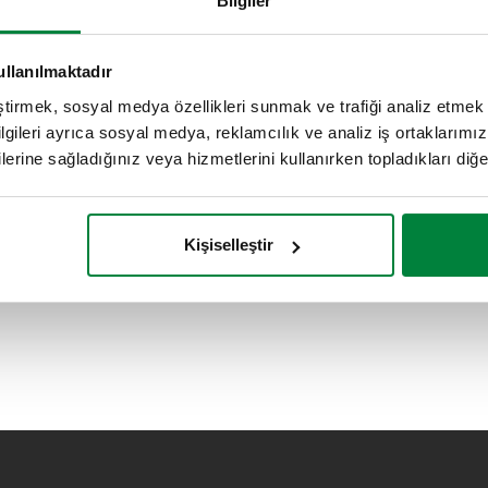
Bilgiler
ullanılmaktadır
BALLSTOP, Dahili çekvalfli küresel
vana, erkek - somun bağlantılı.
eştirmek, sosyal medya özellikleri sunmak ve trafiği analiz etmek 
bilgileri ayrıca sosyal medya, reklamcılık ve analiz iş ortaklarımızl
lerine sağladığınız veya hizmetlerini kullanırken topladıkları diğer b
Kişiselleştir