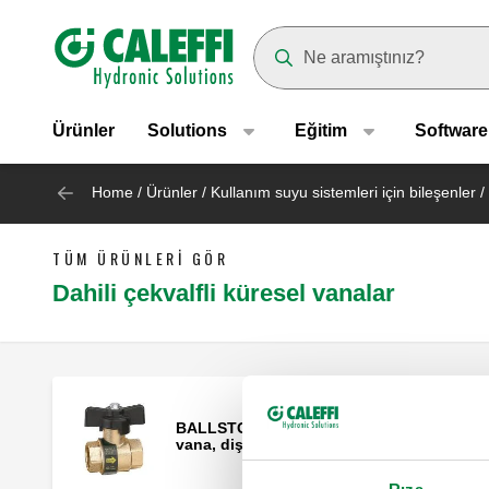
Header main navigation
Suggestions will appear as yo
Ürünler
Solutions
Eğitim
Software
Home
/
Ürünler
/
Kullanım suyu sistemleri için bileşenler
/
TÜM ÜRÜNLERI GÖR
Dahili çekvalfli küresel vanalar
BALLSTOP, Dahili çekvalfli küresel
vana, dişi bağlantılar.