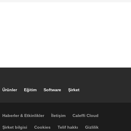
Footer main navigation
Ürünler
Eğitim
Software
Şirket
Footer secondary navigation
Haberler & Etkinlikler
İletişim
Caleffi Cloud
Footer menu
Şirket bilgisi
Cookies
Telif hakkı
Gizlilik