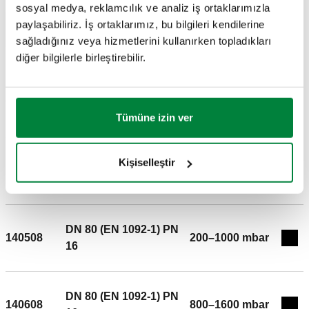
sosyal medya, reklamcılık ve analiz iş ortaklarımızla
paylaşabiliriz. İş ortaklarımız, bu bilgileri kendilerine
BIM
sağladığınız veya hizmetlerini kullanırken topladıkları
diğer bilgilerle birleştirebilir.
Açıklama metni
Göster
Kopyala
Tümüne izin ver
CALEFFI, 140506. Fark basınç kontrol vanası.(DPCV)
Bağlantılar: DN 65 (EN 1092-1) PN 16. Maksimum çalışma
Kişiselleştir
DN 65 (EN 1092-1) PN
basıncı: 16 bar. Ortam sıcaklığı: -10–120 °C. fark basınç ayar
140606
800–1600 mbar
Exp
16
aralığı: 200–1000 mbar. Maksimum glikol yüzdesi: 50 %.
Orta: glikol çözeltisi, su. Materyal: dökme demir.
DN 80 (EN 1092-1) PN
140508
200–1000 mbar
Exp
16
DN 80 (EN 1092-1) PN
140608
800–1600 mbar