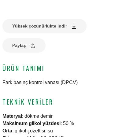
Yüksek çözünürlükte indir
Paylaş
ÜRÜN TANIMI
Fark basınç kontrol vanası.(DPCV)
TEKNIK VERILER
Materyal
:
dökme demir
Maksimum glikol yüzdesi
:
50 %
Orta
:
glikol çözeltisi, su