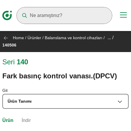
Suggestions will appear as you type
... /
Home
/
Ürünler
/
Balanslama ve kontrol cihazları
/
140506
Seri
140
Fark basınç kontrol vanası.(DPCV)
Git
Ürün Tanımı
Ürün
İndir