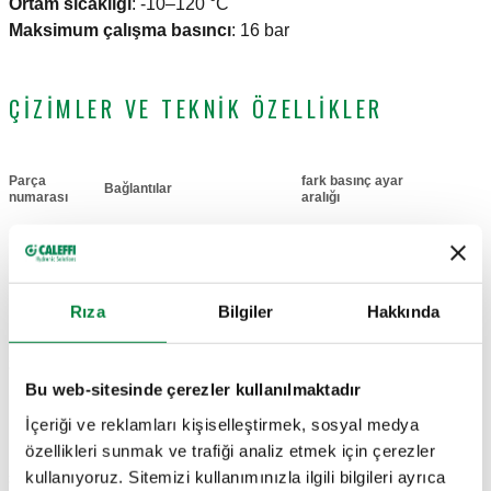
Ortam sıcaklığı
:
-10–120 °C
Maksimum çalışma basıncı
:
16 bar
ÇIZIMLER VE TEKNIK ÖZELLIKLER
Parça
fark basınç ayar
Bağlantılar
Actions
numarası
aralığı
DN 65 (EN 1092-1) PN
140506
200–1000 mbar
Coll
16
Rıza
Bilgiler
Hakkında
2B çizimler
Bu web-sitesinde çerezler kullanılmaktadır
İçeriği ve reklamları kişiselleştirmek, sosyal medya
DWG
DXF
özellikleri sunmak ve trafiği analiz etmek için çerezler
kullanıyoruz. Sitemizi kullanımınızla ilgili bilgileri ayrıca
3B modeller