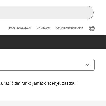
Header secondary navigation
VESTI I DOGAĐAJI
KONTAKTI
OTVORENE POZICIJE
azličitim funkcijama: čišćenje, zaštita i