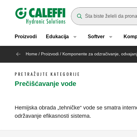
Header main navigation
Suggestions will appear as yo
Proizvodi
Edukacija
Softver
Komp
Home
/
Proizvodi
/
Komponente za odzračivanje, odvajanj
PRETRAŽUJTE KATEGORIJE
Prečišćavanje vode
Hemijska obrada „tehničke“ vode se smatra interno
održavanje efikasnosti sistema.