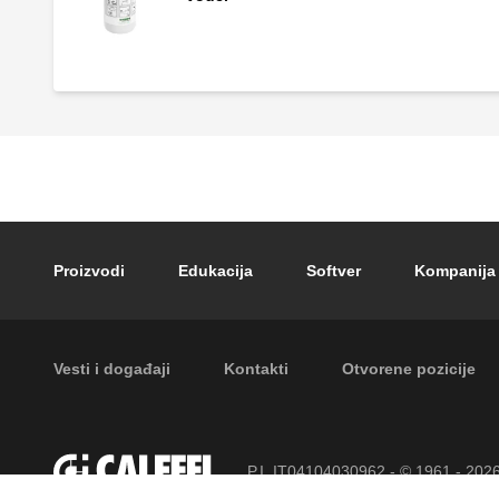
Footer main navigation
Proizvodi
Edukacija
Softver
Kompanija
Footer secondary navigation
Vesti i događaji
Kontakti
Otvorene pozicije
P.I. IT04104030962 - © 1961 - 202
zadržana