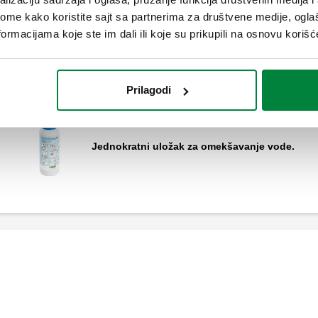
toka, ventilom za smanjenje pritiska.
ome kako koristite sajt sa partnerima za društvene medije, oglaš
ormacijama koje ste im dali ili koje su prikupili na osnovu korišć
Prilagodi
Jednokratni uložak za omekšavanje vode.