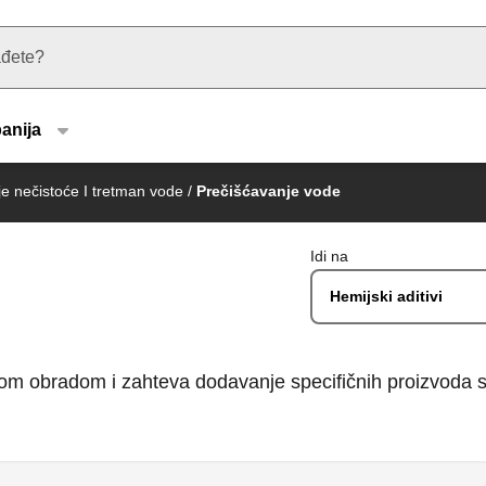
u type
anija
e nečistoće I tretman vode
/
Prečišćavanje vode
Idi na
Hemijski aditivi
m obradom i zahteva dodavanje specifičnih proizvoda sa r