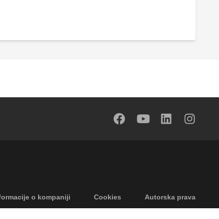
formacije o kompaniji
Cookies
Autorska prava
Odricanje odgovornosti
Privatnost