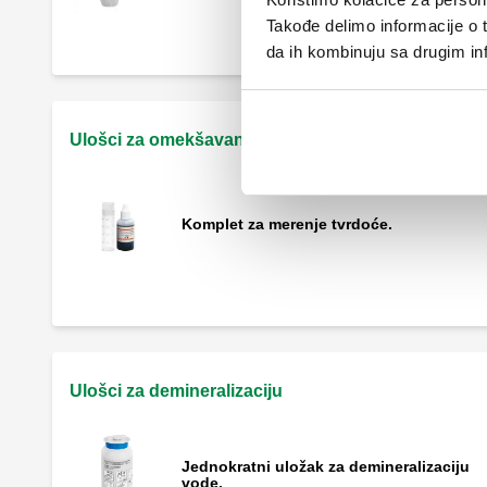
Takođe delimo informacije o t
da ih kombinuju sa drugim inf
Ulošci za omekšavanje
Komplet za merenje tvrdoće.
Ulošci za demineralizaciju
Jednokratni uložak za demineralizaciju
vode.