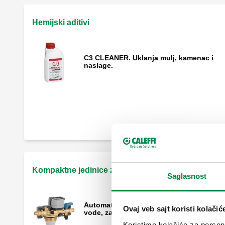
Hemijski aditivi
C3 CLEANER. Uklanja mulj, kamenac i
naslage.
C4 LEAK SEALER. Tečni zaptivač.
Kompaktne jedinice za prečišćavanje vode
Saglasnost
Automatska jedinica za prečišćavanje
Ovaj veb sajt koristi kolačić
vode, za omekšavanje i demineralizacija.
Koristimo kolačiće za persona