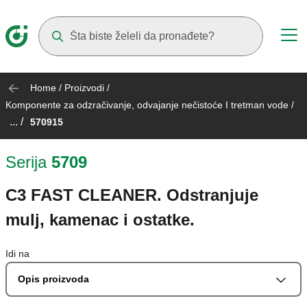
Suggestions will appear as you type
Home
/
Proizvodi
/
Komponente za odzračivanje, odvajanje nečistoće I tretman vode
/
... /
570915
Serija
5709
C3 FAST CLEANER. Odstranjuje
mulj, kamenac i ostatke.
Idi na
Opis proizvoda