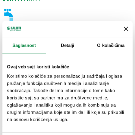
CRTEŽI I SPECIFIKACIJE
Saglasnost
Detalji
O kolačićima
Broj dela
Zapremina
Ovaj veb sajt koristi kolačiće
Actions
Koristimo kolačiće za personalizaciju sadržaja i oglasa,
pružanje funkcija društvenih medija i analiziranje
570915
0,4 l
Coll
saobraćaja. Takođe delimo informacije o tome kako
koristite sajt sa partnerima za društvene medije,
3D modeli
oglašavanje i analitiku koji mogu da ih kombinuju sa
drugim informacijama koje ste im dali ili koje su prikupili
na osnovu korišćenja usluga.
Tekst tendera
Prikaži
Kopiraj