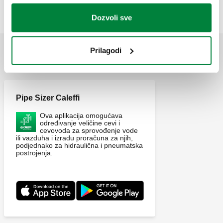
C3 FAST CLEANER. Odstranjuje mulj, kamenac i ostatke.
Dozvoli sve
Doziranje: 500 ml proizvoda je dovoljno za obradu 150 litara
vode u sistemu. Zapremina: 0,4 l.
Prilagodi
APLIKACIJE
Pipe Sizer Caleffi
Ova aplikacija omogućava
određivanje veličine cevi i
cevovoda za sprovođenje vode
ili vazduha i izradu proračuna za njih,
podjednako za hidraulična i pneumatska
postrojenja.